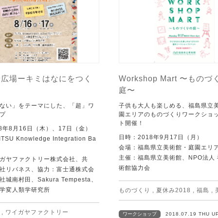
や広場ーキミはなにをつく
Workshop Mart 〜もの
庭〜
ない」をテーマにした、「超」ワ
子供も大人も楽しめる、福島県立
プ
園エリアのものづくりワークショ
ト開催！
18年8月16日（木）、17日（金）
日時：2018年9月17日（月）
SU Knowledge Integration Ba
会場：福島県立美術館・庭園エリ
主催：福島県立美術館、NPO法人
ガヤファクトリー株式会社、共
術館協力会
社リバネス、協力：富士通株式会
城南村田、Sakura Tempesta、
学変人類学研究所
ものづくり
,
夏休み2018
,
福島
,
,
ワイガヤファクトリー
ワークショップ
2018.07.19 THU U