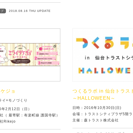
ップ
2018.08.16 THU UPDATE
リケジョ
つくるラボ in 仙台トラ
～HALLOWEEN～
ライ×モノづくり
日時：2016年10月30日(日)
6年2月12日（日）
会場：トラストシティプラザ5階ラ
社（ 最寄駅：有楽町線 護国寺駅）
主催：森トラスト株式会社
Rikejo