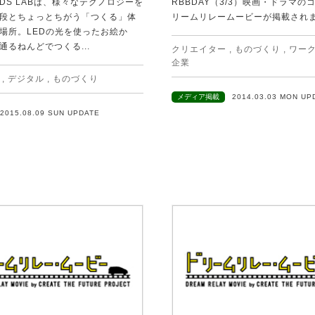
KIDS LABは、様々なテクノロジーを
RBBDAY（3/3）映画・ドラマの
段とちょっとちがう「つくる」体
リームリレームービーが掲載されまし
場所。LEDの光を使ったお絵か
通るねんどでつくる...
クリエイター
,
ものづくり
,
ワー
企業
,
デジタル
,
ものづくり
メディア掲載
2014.03.03 MON UP
2015.08.09 SUN UPDATE