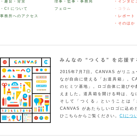
・趣旨・背景
理事・監事・事務局
・インタビ
・CI について
フェロー
・コラム
事務所へのアクセス
・レポート
・そのほか
2015年7月7日。CANVAS がリ
なが自由に使える「お道具箱」。CA
のヒミツ基地」。ロゴ自体に遊びや
えました。道具箱を開ける時は、な
そして「つくる」ということは「
CANVAS があたらしいロゴに込
ひこちらからご覧ください。
CIにつ