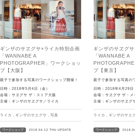
ギンザのサヱグサ×ライカ特別企画
ギンザのサヱグサ
「WANNABE A
「WANNABE A
PHOTOGRAPHER」ワークショッ
PHOTOGRAP
プ【大阪】
プ【東京】
親子で参加する写真のワークショップ開催！
親子で参加する写真の
日時：2018年5月4日（金）
日時：2018年4月29
会場：サヱグサ ザ・ストア大阪
会場：サヱグサ ザ・メ
主催：ギンザのサヱグサ／ライカ
主催：ギンザのサヱグ
ライカ
,
ギンザのサエグサ
,
写真
ライカ
,
ギンザのサエ
ワークショップ
2018.04.12 THU UPDATE
ワークショップ
2018.0