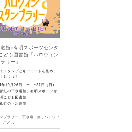
水道館×有明スポーツセンタ
明こども図書館「ハロウィン
プラリー」
てスタンプとキーワードを集め、
トしよう！
4年10月26日（土）~27日（日）
都虹の下水道館、有明スポーツセ
明こども図書館
都虹の下水道館
ンプラリー
,
下水道
,
虹
,
ハロウィ
,
こども