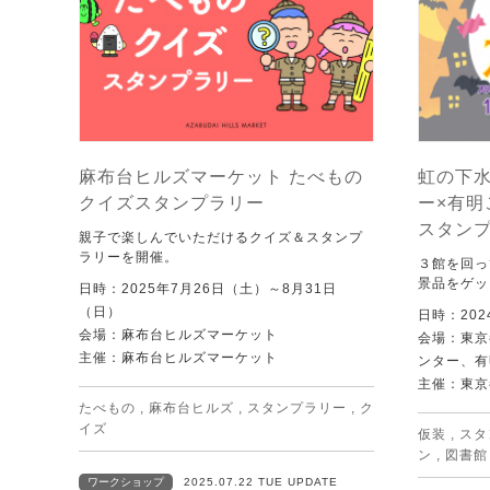
麻布台ヒルズマーケット たべもの
虹の下
クイズスタンプラリー
ー×有
スタン
親子で楽しんでいただけるクイズ＆スタンプ
ラリーを開催。
３館を回っ
景品をゲッ
日時：2025年7月26日（土）～8月31日
（日）
日時：202
会場：麻布台ヒルズマーケット
会場：東京
主催：麻布台ヒルズマーケット
ンター、有
主催：東京
たべもの
,
麻布台ヒルズ
,
スタンプラリー
,
ク
イズ
仮装
,
スタ
ン
,
図書館
ワークショップ
2025.07.22 TUE UPDATE