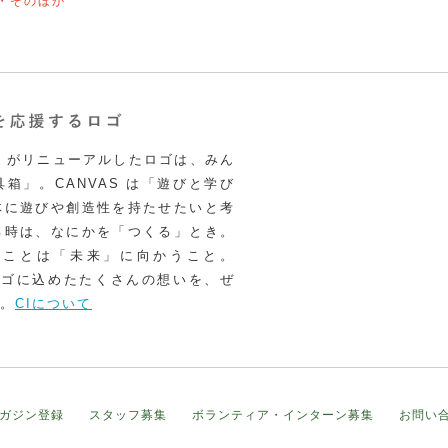
・そのほか
VAS がリニューアルしたロゴは、みん
箱」。CANVAS は「遊びと学び
体に遊びや創造性を持たせたいと考
る時は、なにかを「つくる」とき。
うことは「未来」に向かうこと。
いロゴに込めたたくさんの想いを、ぜ
。
CIについて
ガジン登録
スタッフ募集
ボランティア・インターン募集
お問い