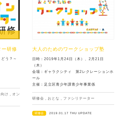
ター研修
大人のためのワークショップ塾
、どう？～
日時：2019年1月24日（木）、2月21日
（木）
会場：ギャラクシティ 第2レクレーションホ
ール
主催：足立区青少年課青少年事業係
な向け
,
オン
研修会
,
おとな
,
ファシリテーター
研修会
2019.01.17 THU UPDATE