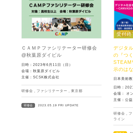
受付終
ＣＡＭＰファシリテーター研修会
デジタ
@秋葉原ダイビル
の『つく
STEA
日時：2023年6月11日（日）
示のは
会場：秋葉原ダイビル
主催：SCSK株式会社
日本美術教
日時：202
研修会
,
ファシリテーター
,
東京都
会場： オ
主催：公益
研修会
2023.05.19 FRI UPDATE
研修会
,
フ
ライン