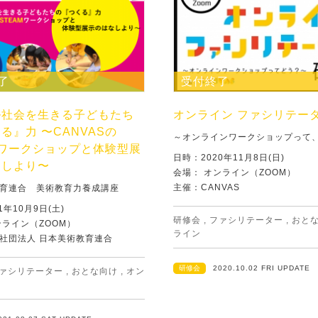
了
受付終了
ル社会を生きる子どもたち
オンライン ファシリテー
る』力 〜CANVASの
～オンラインワークショップって
Mワークショップと体験型展
日時：2020年11月8日(日)
なしより〜
会場： オンライン（ZOOM）
主催：CANVAS
育連合 美術教育力養成講座
1年10月9日(土)
研修会
,
ファシリテーター
,
おと
ンライン（ZOOM）
ライン
社団法人 日本美術教育連合
研修会
2020.10.02 FRI UPDATE
ァシリテーター
,
おとな向け
,
オン