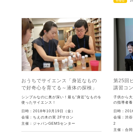
研修会
2
おうちでサイエンス「身近なもの
第25回
で好奇心を育てる～液体の探検」
講習コ
シンプルなのに奥が深い！最も“身近”なものを
子供から大
使ったサイエンス！
の指導者養
日時：2018年10月19日（金）
日時：201
会場：ちえの木の実 2Fサロン
会場：渋谷
主催：ジャパンGEMSセンター
2
主催：合同