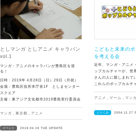
としマンガ としアニメ キャラバン
こどもと未来のポ
vol.1
を考える会
近年、マンガ・アニメ
マンガ・アニメのキャラバンが豊島区を巡
ップカルチャーが、世
る！
さんの人に親しまれて
日時：2019年 4月28日（日）29日（月祝）
これらのポップカルチャ
会場：豊島区役所本庁舎1F としまセンター
スクエア
アニメ
,
ゲーム
,
マン
主催：東アジア文化都市2019豊島実行委員会
とりくみ
2004.11.27
マンガ
,
東京都
,
アニメ
イベント
2019.04.16 TUE UPDATE