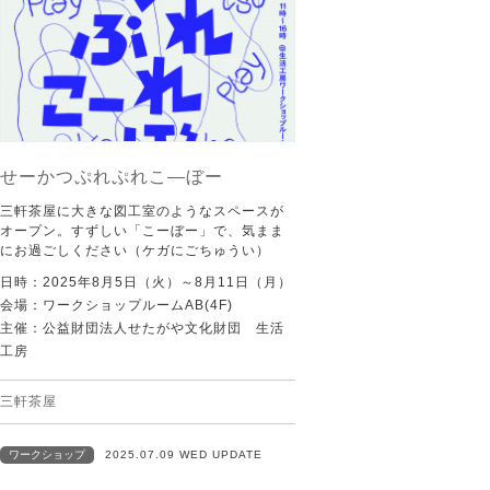
せーかつぷれぷれこ―ぼー
三軒茶屋に大きな図工室のようなスペースが
オープン。すずしい「こーぼー」で、気まま
にお過ごしください（ケガにごちゅうい）
日時：2025年8月5日（火）～8月11日（月）
会場：ワークショップルームAB(4F)
主催：公益財団法人せたがや文化財団 生活
工房
三軒茶屋
ワークショップ
2025.07.09 WED UPDATE