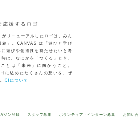
VAS がリニューアルしたロゴは、みん
箱」。CANVAS は「遊びと学び
体に遊びや創造性を持たせたいと考
る時は、なにかを「つくる」とき。
うことは「未来」に向かうこと。
いロゴに込めたたくさんの想いを、ぜ
。
CIについて
ガジン登録
スタッフ募集
ボランティア・インターン募集
お問い