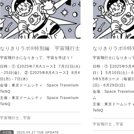
なりきりラボ®特別編 宇宙飛行士
なりきりラボ®特
宇宙飛行士になりきって、宇宙を学ぼう！
宇宙飛行士になりきっ
日時：①【2025年7月Aコース】 7月22日(火)
日時：①【2025年5
－25日(金)、 ②【2025年8月Aコース】 8月4
日）】 5月10日(土)－6
日(月)－7日(木)
5年5月Bコース（毎週日
会場：東京ドームシティ Space Travelium
(日)－6月29日(日)
TeNQ
会場：Space Travel
主催：東京ドームシティ Space Travelium
ム
TeNQ
主催：東京ドームシティ Sp
TeNQ
宇宙飛行士
,
宇宙
宇宙飛行士
,
宇宙
その他
2025.05.27 TUE UPDATE