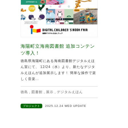
海陽町立海南図書館 追加コンテン
ツ導入！
徳島県海陽町にある海南図書館デジタルえほ
ん室にて、 12/24（水）より、新たなデジタ
ルえほんが追加展示します！ 簡単な操作で楽
しく音楽...
徳島
,
図書館
,
展示
,
デジタルえほん
プロジェクト
2025.12.24 WED UPDATE