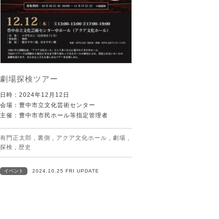
劇場探検ツアー
日時：2024年12月12日
会場：豊中市立文化芸術センター
主催：豊中市市民ホール等指定管理者
有門正太郎
,
裏側
,
アクア文化ホール
,
劇場
,
探検
,
歴史
イベント
2024.10.25 FRI UPDATE