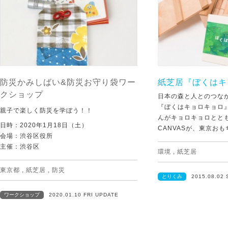
防災かみしばい&防災お守り袋ワー
紙芝居『ぼくはキ
クショップ
日本の森と人とのつな
『ぼくはキョロキョロ
親子で楽しく防災を学ぼう！！
んがキョロキョロとと
日時：2020年1月18日（土）
CANVASが、東京おもち
会場：渋谷区役所
主催：渋谷区
環境
,
紙芝居
東京都
,
紙芝居
,
防災
とりくみ
2015.08.02
ワークショップ
2020.01.10 FRI UPDATE