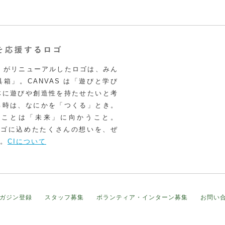
VAS がリニューアルしたロゴは、みん
箱」。CANVAS は「遊びと学び
体に遊びや創造性を持たせたいと考
る時は、なにかを「つくる」とき。
うことは「未来」に向かうこと。
いロゴに込めたたくさんの想いを、ぜ
。
CIについて
ガジン登録
スタッフ募集
ボランティア・インターン募集
お問い