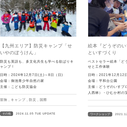
【九州エリア】防災キャンプ「せ
絵本『どうぞのい
いやのぼうけん」
といすづくり
防災も英語も、多文化共生も学べる欲ばりキ
ベストセラー絵本「ど
ャンプ！
せと工作体験
日時：2024年12月7日(土)～8日（日)
日時：2021年12月1
会場：御池青少年自然の家
会場：平和台公園
主催：こども防災協会
主催：どうぞのいすプロジ
人西林）・ひむか村の
冒険
,
キャンプ
,
防災
,
国際
その他
2024.11.05 TUE UPDATE
ワークショップ
2021.1