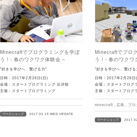
Minecraftでプログラミングを学ぼ
Minecraftで
う！- 春のワクワク体験会 –
う！- 春のワクワ
"好きを学びへ、繋げる力"
"好きを学びへ、繋げる
日時：2017年2月26日(日)
日時：2017年2月26日(
会場：スタートプログラミング 出汐校
会場：スタートプログラ
主催：スタートプログラミング
主催：スタートプログ
minecraft
,
広島
,
プロ
ワークショップ
2017.02.15 WED UPDATE
ワークショップ
2017.0