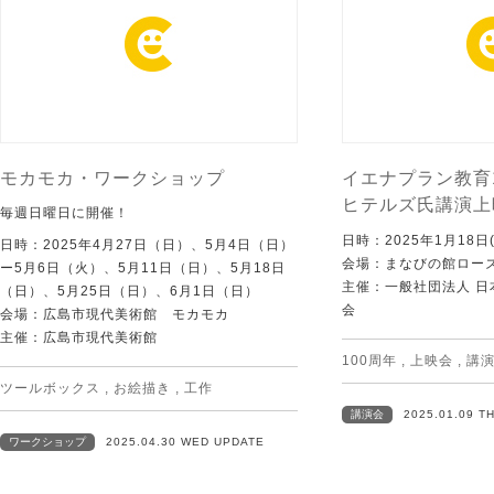
モカモカ・ワークショップ
イエナプラン教育
ヒテルズ氏講演上
毎週日曜日に開催！
日時：2025年1月18日(
日時：2025年4月27日（日）、5月4日（日）
会場：まなびの館ロー
ー5月6日（火）、5月11日（日）、5月18日
主催：一般社団法人 
（日）、5月25日（日）、6月1日（日）
会
会場：広島市現代美術館 モカモカ
主催：広島市現代美術館
100周年
,
上映会
,
講
ツールボックス
,
お絵描き
,
工作
講演会
2025.01.09 T
ワークショップ
2025.04.30 WED UPDATE