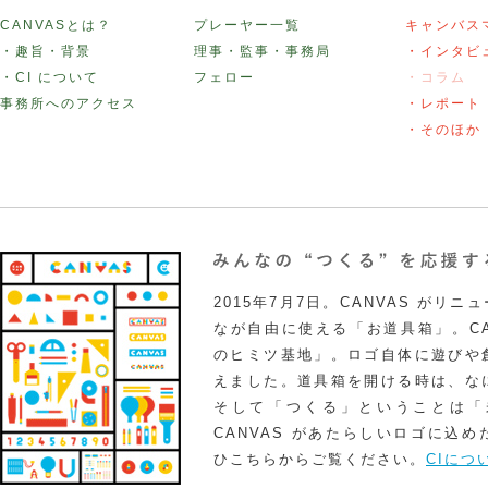
CANVASとは？
プレーヤー一覧
キャンバス
・趣旨・背景
理事・監事・事務局
・インタビ
・CI について
フェロー
・コラム
事務所へのアクセス
・レポート
・そのほか
2015年7月7日。CANVAS がリ
なが自由に使える「お道具箱」。CA
のヒミツ基地」。ロゴ自体に遊びや
えました。道具箱を開ける時は、な
そして「つくる」ということは「
CANVAS があたらしいロゴに込
ひこちらからご覧ください。
CIにつ