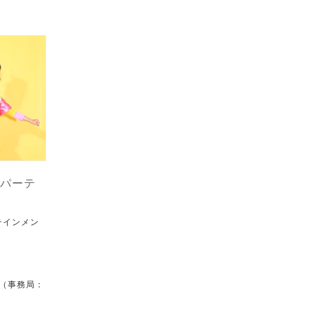
パーテ
テインメン
）
会（事務局：