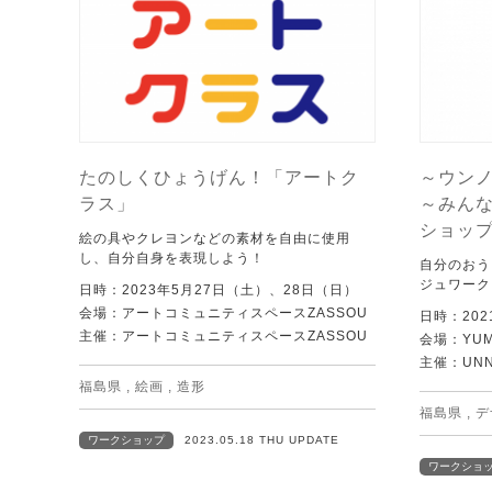
たのしくひょうげん！「アートク
～ウン
ラス」
～みん
ショッ
絵の具やクレヨンなどの素材を自由に使用
し、自分自身を表現しよう！
自分のおう
ジュワーク
日時：2023年5月27日（土）、28日（日）
会場：アートコミュニティスペースZASSOU
日時：202
主催：アートコミュニティスペースZASSOU
会場：YUM
主催：UNN
福島県
,
絵画
,
造形
福島県
,
デ
ワークショップ
2023.05.18 THU UPDATE
ワークショ