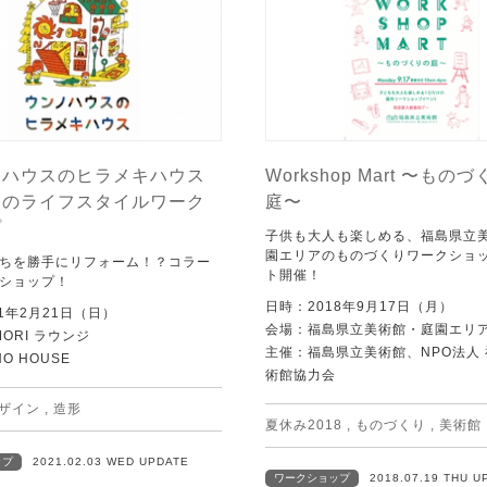
ノハウスのヒラメキハウス
Workshop Mart 〜もの
なのライフスタイルワーク
庭〜
プ
子供も大人も楽しめる、福島県立
園エリアのものづくりワークショ
ちを勝手にリフォーム！？コラー
ト開催！
ショップ！
日時：2018年9月17日（月）
1年2月21日（日）
会場：福島県立美術館・庭園エリ
ORI ラウンジ
主催：福島県立美術館、NPO法人
O HOUSE
術館協力会
ザイン
,
造形
夏休み2018
,
ものづくり
,
美術館
ップ
2021.02.03 WED UPDATE
ワークショップ
2018.07.19 THU U