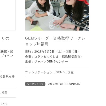
づくりの
GEMSリーダー資格取得ワークシ
ョップin福島
美術館・庭
日時：2018年6月2日（土）‐ 3日（日）
ップイベン
会場：コラッセふくしま（福島県福島市）
主催：ジャパンGEMSセンター
ア
ファシリテーション
,
GEMS
,
講座
 福島県立美
ワークショップ
2018.04.13 FRI UPDATE
,
福島
PDATE