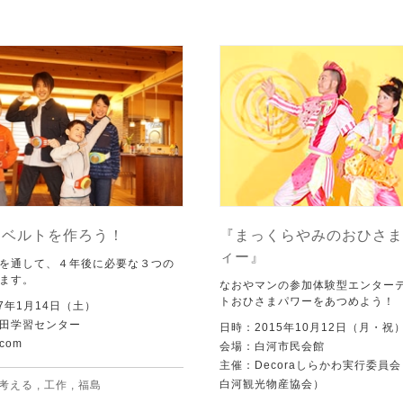
ーベルトを作ろう！
『まっくらやみのおひさま
ィー』
を通して、４年後に必要な３つの
ます。
なおやマンの参加体験型エンター
トおひさまパワーをあつめよう！
7年1月14日（土）
田学習センター
日時：2015年10月12日（月・祝
com
会場：白河市民会館
主催：Decoraしらかわ実行委員
白河観光物産協会）
考える
,
工作
,
福島