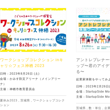
ワークショップコレクション inキ
アントレプレナー
ャリ☆フェス神栖 2023
ップ〜君のアイデ
る〜
日時：2023年8月26日 (土)
会場：かみす防災アリーナ（メインアリー
起業家体験をやってみ
ナ）
日時：2023年2月26日(
主催：神栖市教育委員会
会場：StartupSide Mor
主催：StartupSide Mor
夏休み2023
,
茨城県
,
ワークショップコレク
ション
茨城県
,
数・単位
,
企