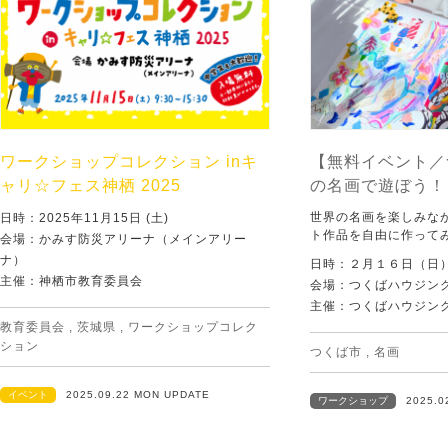
ワークショップコレクション inキ
【無料イベント／
ャリ☆フェス神栖 2025
の名画で遊ぼう！
世界の名画を楽しみな
日時：2025年11月15日 (土)
ト作品を自由に作って
会場：かみす防災アリーナ（メインアリー
ナ）
日時：２月１６日（日
主催：神栖市教育委員会
会場：つくばハウジング
主催：つくばハウジング
教育委員会
,
茨城県
,
ワークショップコレク
ション
つくば市
,
名画
イベント
2025.09.22 MON UPDATE
ワークショップ
2025.0