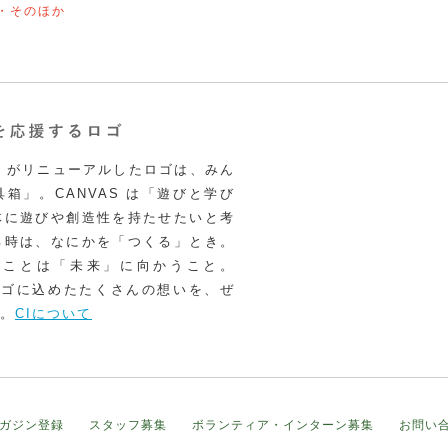
・そのほか
VAS がリニューアルしたロゴは、みん
箱」。CANVAS は「遊びと学び
体に遊びや創造性を持たせたいと考
る時は、なにかを「つくる」とき。
うことは「未来」に向かうこと。
いロゴに込めたたくさんの想いを、ぜ
。
CIについて
ガジン登録
スタッフ募集
ボランティア・インターン募集
お問い