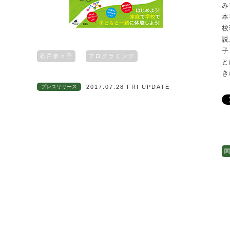
み
本
校
説
子
石戸奈々子
プログラミング
と
き
プレスリリース
2017.07.28 FRI UPDATE
関