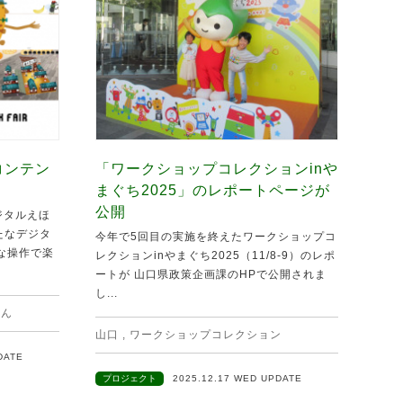
コンテン
「ワークショップコレクションinや
まぐち2025」のレポートページが
公開
ジタルえほ
新たなデジタ
今年で5回目の実施を終えたワークショップコ
な操作で楽
レクションinやまぐち2025（11/8-9）のレポ
ートが 山口県政策企画課のHPで公開されま
し...
ほん
山口
,
ワークショップコレクション
DATE
プロジェクト
2025.12.17 WED UPDATE