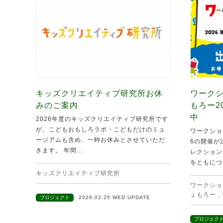
キッズクリエイティブ研究所お休
ワークシ
みのご案内
もろー2
中
2026年度のキッズクリエイティブ研究所です
が、こどもおもしろラボ・こどもだけのミュ
ワークショ
ージアムも含め、一時お休みとさせていただ
6の開催が
きます。 年間...
レクション
をともにつ.
キッズクリエイティブ研究所
ワークショ
ょもろー
,
プロジェクト
2026.02.25 WED UPDATE
プロジェク