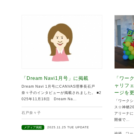
「Dream Navi1月号」に掲載
「ワーク
ャリフ
Dream Navi 1月号にCANVAS理事長石戸
ージを
奈々子のインタビューが掲載されました。 ■2
025年11月18日 Dream Na...
「ワークシ
ス☆神栖20
石戸奈々子
アリーナに
開催で...
メディア掲載
2025.11.25 TUE UPDATE
神栖
,
ワー