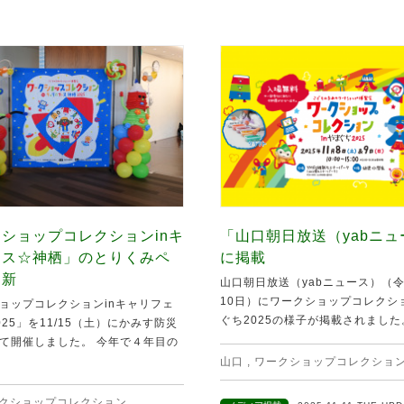
ショップコレクションinキ
「山口朝日放送（yabニ
ェス☆神栖」のとりくみペ
に掲載
更新
山口朝日放送（yabニュース）（令
10日）にワークショップコレクショ
ョップコレクションinキャリフェ
ぐち2025の様子が掲載されました。 
25」を11/15（土）にかみす防災
て開催しました。 今年で４年目の
山口
,
ワークショップコレクショ
クショップコレクション