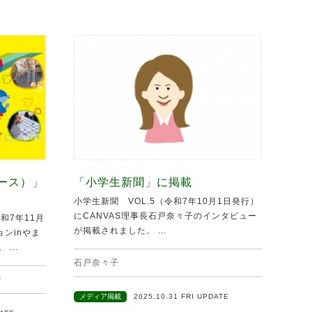
ュース）」
「小学生新聞」に掲載
小学生新聞 VOL.5（令和7年10月1日発行）
にCANVAS理事長石戸奈々子のインタビュー
和7年11月
が掲載されました。 ...
ンinやま
...
石戸奈々子
ン
メディア掲載
2025.10.31 FRI UPDATE