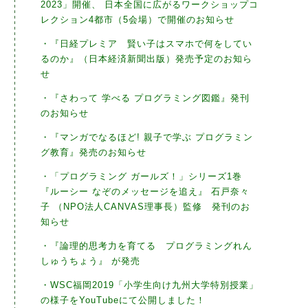
2023」開催、 日本全国に広がるワークショップコ
レクション4都市（5会場）で開催のお知らせ
・『日経プレミア 賢い子はスマホで何をしてい
るのか』（日本経済新聞出版）発売予定のお知ら
せ
・『さわって 学べる プログラミング図鑑』発刊
のお知らせ
・『マンガでなるほど! 親子で学ぶ プログラミン
グ教育』発売のお知らせ
・「プログラミング ガールズ！」シリーズ1巻
『ルーシー なぞのメッセージを追え』 石戸奈々
子 （NPO法人CANVAS理事長）監修 発刊のお
28.pdf
知らせ
・『論理的思考力を育てる プログラミングれん
しゅうちょう』 が発売
・WSC福岡2019「小学生向け九州大学特別授業」
の様子をYouTubeにて公開しました！