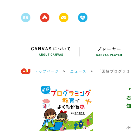
トップページ
>
ニュース
>
『図解プログラミ
刊のお知らせ
石
小