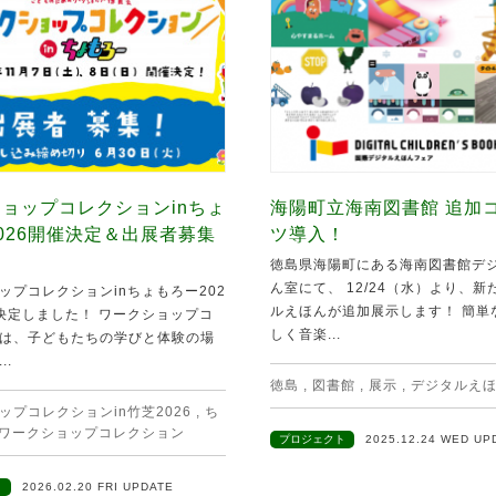
ョップコレクションinちょ
海陽町立海南図書館 追加
026開催決定＆出展者募集
ツ導入！
徳島県海陽町にある海南図書館デ
ん室にて、 12/24（水）より、
ップコレクションinちょもろー202
ルえほんが追加展示します！ 簡単
決定しました！ ワークショップコ
しく音楽...
は、子どもたちの学びと体験の場
..
徳島
,
図書館
,
展示
,
デジタルえ
ップコレクションin竹芝2026
,
ち
ワークショップコレクション
プロジェクト
2025.12.24 WED UP
ト
2026.02.20 FRI UPDATE