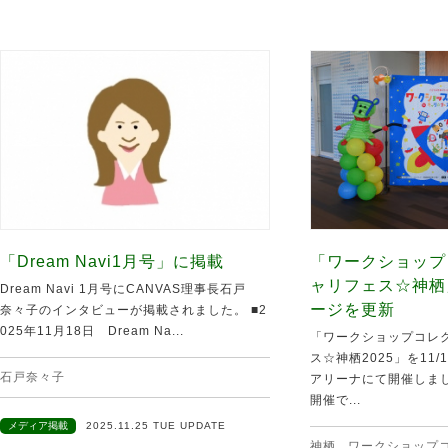
「Dream Navi1月号」に掲載
「ワークショップ
ャリフェス☆神栖
Dream Navi 1月号にCANVAS理事長石戸
ージを更新
奈々子のインタビューが掲載されました。 ■2
025年11月18日 Dream Na...
「ワークショップコレク
ス☆神栖2025」を11
石戸奈々子
アリーナにて開催しま
開催で...
メディア掲載
2025.11.25 TUE UPDATE
神栖
,
ワークショップ