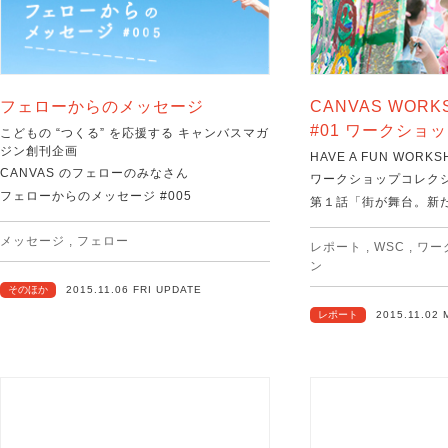
フェローからのメッセージ
CANVAS WORK
#01 ワークショ
こどもの “つくる” を応援する キャンバスマガ
ジン創刊企画
HAVE A FUN WORKS
CANVAS のフェローのみなさん
ワークショップコレクショ
フェローからのメッセージ #005
第１話「街が舞台。新
メッセージ
,
フェロー
レポート
,
WSC
,
ワー
ン
そのほか
2015.11.06 FRI UPDATE
レポート
2015.11.02