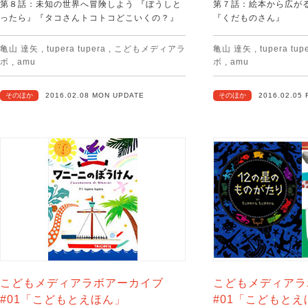
第８話：未知の世界へ冒険しよう 『ぼうしと
第７話：絵本から広が
ったら』『タコさんトコトコどこいくの？』
『くだものさん』
亀山 達矢
,
tupera tupera
,
こどもメディアラ
亀山 達矢
,
tupera tup
ボ
,
amu
ボ
,
amu
そのほか
2016.02.08 MON UPDATE
そのほか
2016.02.05 
こどもメディアラボアーカイブ
こどもメディアラ
#01「こどもとえほん」
#01「こどもとえ