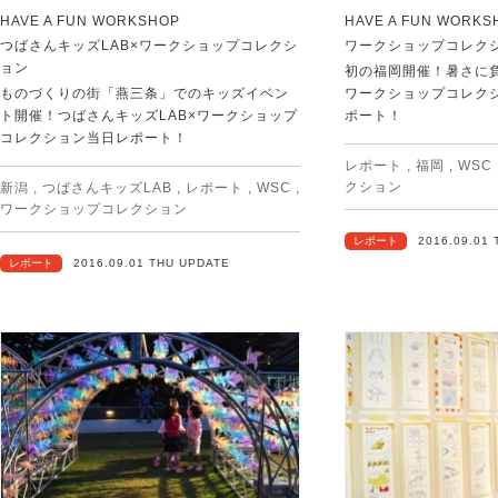
HAVE A FUN WORKSHOP
HAVE A FUN WORKS
つばさんキッズLAB×ワークショップコレクシ
ワークショップコレクシ
ョン
初の福岡開催！暑さに負
ものづくりの街「燕三条」でのキッズイベン
ワークショップコレクシ
ト開催！つばさんキッズLAB×ワークショップ
ポート！
コレクション当日レポート！
レポート
,
福岡
,
WSC
クション
新潟
,
つばさんキッズLAB
,
レポート
,
WSC
,
ワークショップコレクション
レポート
2016.09.01
レポート
2016.09.01 THU UPDATE