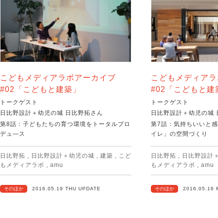
こどもメディアラボアーカイブ
こどもメディアラ
#02「こどもと建築」
#02「こどもと建
トークゲスト
トークゲスト
日比野設計＋幼児の城 日比野拓さん
日比野設計＋幼児の城 
第8話：子どもたちの育つ環境をトータルプロ
第7話：気持ちいいと
デュ―ス
イレ」の空間づくり
日比野拓
,
日比野設計＋幼児の城
,
建築
,
こど
日比野拓
,
日比野設計
もメディアラボ
,
amu
もメディアラボ
,
amu
そのほか
2016.05.19 THU UPDATE
そのほか
2016.05.16