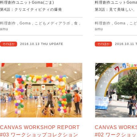
料理創作ユニットGoma(ごま)
料理創作ユニットGoma
第4話：クリエイティビティの爆発
第3話：見て美味しい
料理創作
,
Goma
,
こどもメディアラボ
,
食
,
料理創作
,
Goma
,
こ
amu
amu
そのほか
2016.10.13 THU UPDATE
そのほか
2016.10.11
CANVAS WORKSHOP REPORT
CANVAS WORK
#03 ワークショップコレクション
#02 ワークショ