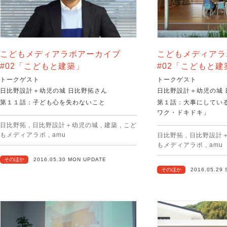
こどもメディアラボアーカイブ
こどもメディアラ
#02「こどもと建築」
#02「こどもと建
トークゲスト
トークゲスト
日比野設計＋幼児の城 日比野拓さん
日比野設計＋幼児の城 
第１１話：子ども心を失わないこと
第１話：大事にしてい
ワク・ドキドキ」
日比野拓
,
日比野設計＋幼児の城
,
建築
,
こど
もメディアラボ
,
amu
日比野拓
,
日比野設計
もメディアラボ
,
amu
そのほか
2016.05.30 MON UPDATE
そのほか
2016.05.29