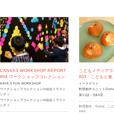
CANVAS WORKSHOP REPORT
こどもメディアラ
#04 ワークショップコレクション
#03「こどもと食
HAVE A FUN WORKSHOP
トークゲスト
ワークショップコレクションin仙台トラスト
料理創作ユニットGoma
シティ
第11話：Q&A②
ワークショップコレクションin仙台トラスト
シティ
料理創作
,
Goma
,
こ
amu