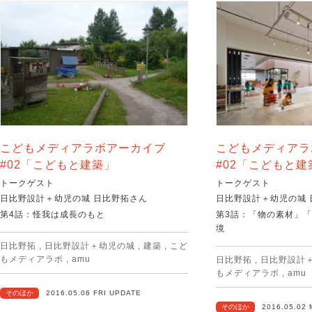
こどもメディアラボアーカイブ
こどもメディアラ
#02「こどもと建築」
#02「こどもと建
トークゲスト
トークゲスト
日比野設計＋幼児の城 日比野拓さん
日比野設計＋幼児の城 
第4話：怪我は成長のもと
第3話：「物の素材」
境
日比野拓
,
日比野設計＋幼児の城
,
建築
,
こど
もメディアラボ
,
amu
日比野拓
,
日比野設計
もメディアラボ
,
amu
そのほか
2016.05.06 FRI UPDATE
そのほか
2016.05.02