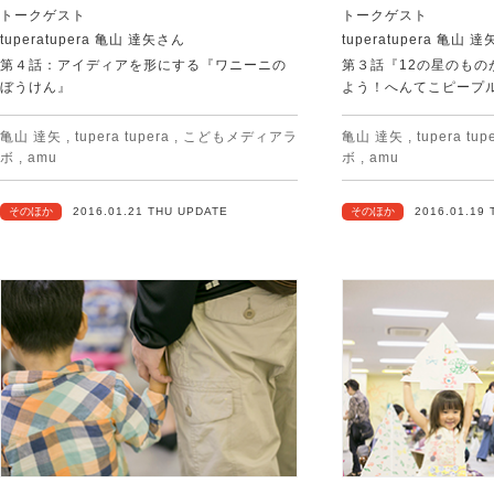
トークゲスト
トークゲスト
tuperatupera 亀山 達矢さん
tuperatupera 亀山 
第４話：アイディアを形にする『ワニーニの
第３話『12の星のもの
ぼうけん』
よう！へんてこピープ
亀山 達矢
,
tupera tupera
,
こどもメディアラ
亀山 達矢
,
tupera tup
ボ
,
amu
ボ
,
amu
そのほか
2016.01.21 THU UPDATE
そのほか
2016.01.19