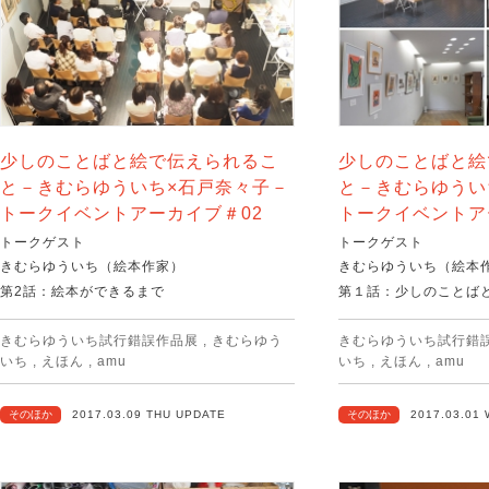
少しのことばと絵で伝えられるこ
少しのことばと絵
と－きむらゆういち×石戸奈々子－
と－きむらゆうい
トークイベントアーカイブ＃02
トークイベントア
トークゲスト
トークゲスト
きむらゆういち（絵本作家）
きむらゆういち（絵本
第2話：絵本ができるまで
第１話：少しのことば
きむらゆういち試行錯誤作品展
,
きむらゆう
きむらゆういち試行錯
いち
,
えほん
,
amu
いち
,
えほん
,
amu
そのほか
2017.03.09 THU UPDATE
そのほか
2017.03.01