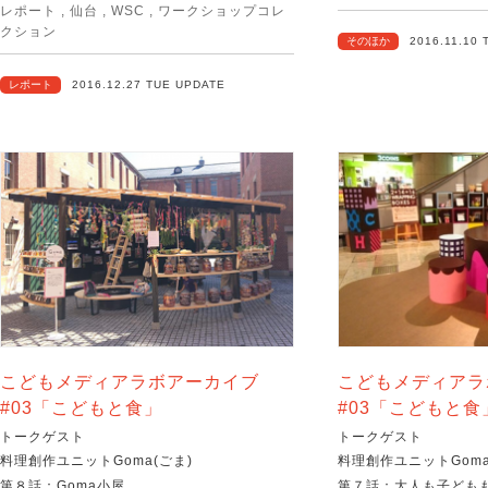
レポート
,
仙台
,
WSC
,
ワークショップコレ
クション
そのほか
2016.11.10
レポート
2016.12.27 TUE UPDATE
こどもメディアラボアーカイブ
こどもメディアラ
#03「こどもと食」
#03「こどもと食
トークゲスト
トークゲスト
料理創作ユニットGoma(ごま)
料理創作ユニットGoma
第８話：Goma小屋
第７話：大人も子ども