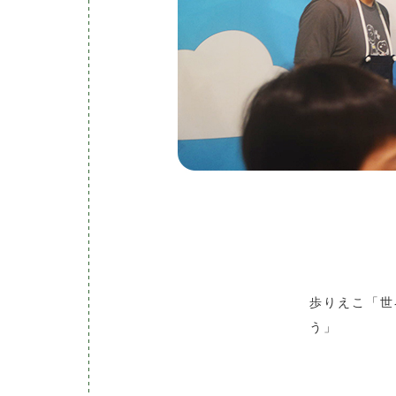
歩りえこ「世
う」