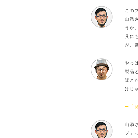
この
山添
うか
具に
が、
やっ
製品
販と
けじ
ー「良い」
山添
プ」