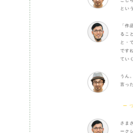
こし
とい
「作
るこ
と・
です
てい
うん
言っ
ー つくる
さま
ーク