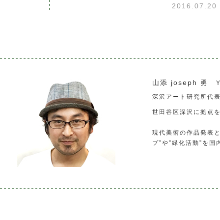
2016.07.2
山添 joseph 勇
深沢アート研究所代
世田谷区深沢に拠点
現代美術の作品発表と
プ”や”緑化活動”を