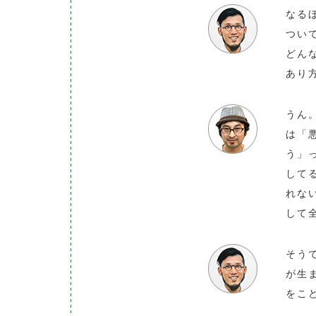
なる
つい
どん
あり
うん
は「
う」
して
れな
して全
そう
が生
をこ