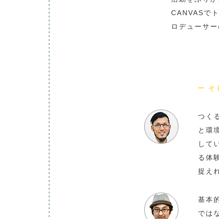
CANVAS
ロデューサー
ー そもそ
つく
と環
して
る体
捉え
基本
では