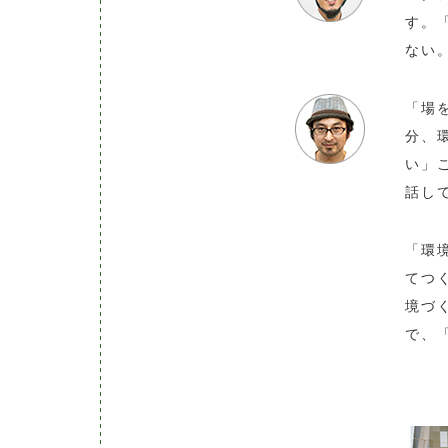
す。
ない
「場
分、
い」
話し
「環
てつ
境づ
で、