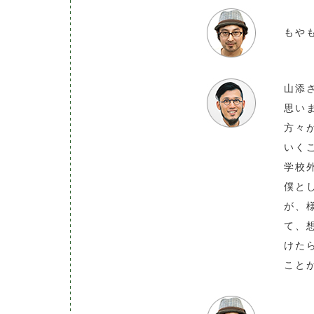
もや
山添
思い
方々
いく
学校
僕と
が、
て、
けた
こと