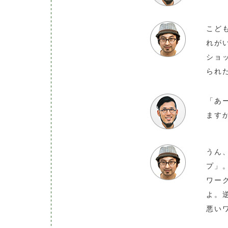
こど
れが
ショ
られ
「あ
ます
うん
プ」
ワー
よ。
悪い