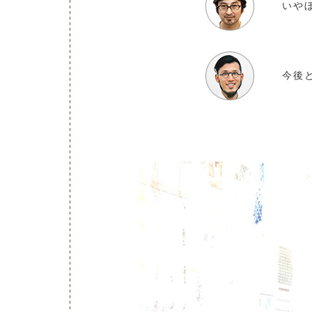
いや
今後