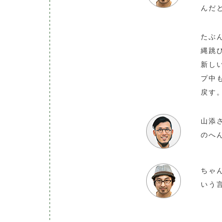
んだ
たぶ
縄跳
新し
プ中
戻す
山添
のへ
ちゃ
いう