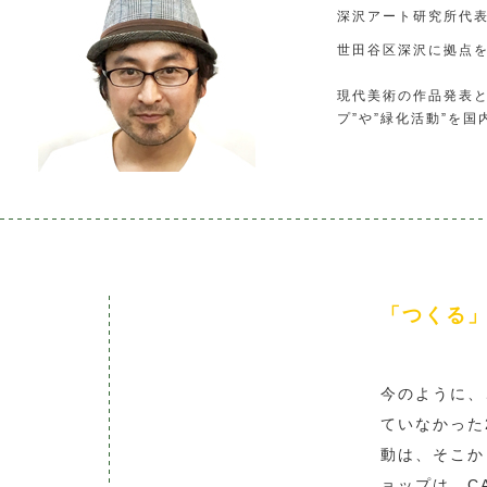
深沢アート研究所代
世田谷区深沢に拠点
現代美術の作品発表と
プ”や”緑化活動”を
「つくる
今のように、
ていなかった2
動は、そこか
ョップは、CA