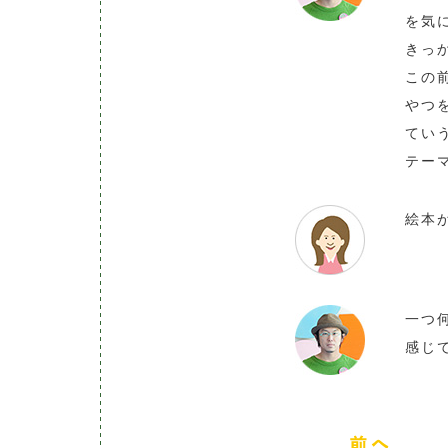
を気
きっ
この
やつ
てい
テー
絵本
一つ
感じ