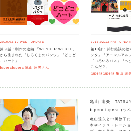
2016.02.10 WED UPDATE
2016.02.12 FRI UPDAT
第９話：制作の連鎖 『WONDER WORLD』
第10話：試行錯誤の絵
から生まれた『しろくまのパンツ』『どこど
ンタ』『アニマルアル
こハート』
『いろいろバス』『へ
こんだ？』
tuperatupera 亀山 達矢さん
tuperatupera 亀山 
亀山 達矢
TATSU
tupera tupera
亀山達矢と中川敦子による
本やイラストレーショ