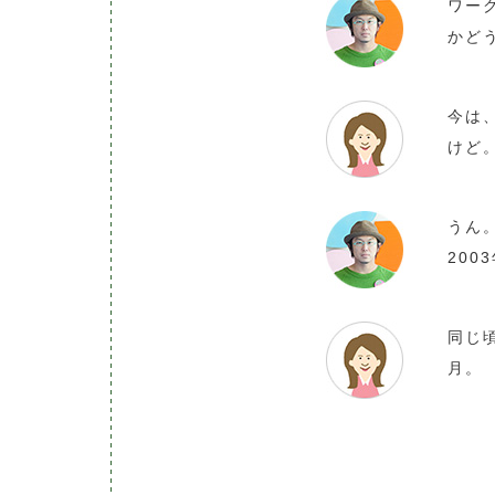
ワー
かど
今は
けど
うん
200
同じ頃
月。