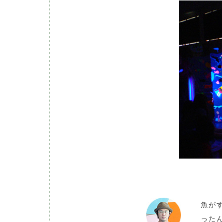
魚が
った