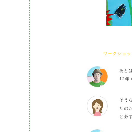
ワークショッ
あと
12
そう
たの
と必