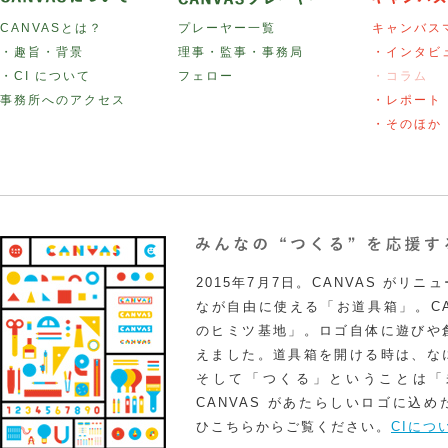
CANVASとは？
プレーヤー一覧
キャンバス
・趣旨・背景
理事・監事・事務局
・インタビ
・CI について
フェロー
・コラム
事務所へのアクセス
・レポート
・そのほか
2015年7月7日。CANVAS がリ
なが自由に使える「お道具箱」。CA
のヒミツ基地」。ロゴ自体に遊びや
えました。道具箱を開ける時は、な
そして「つくる」ということは「
CANVAS があたらしいロゴに込
ひこちらからご覧ください。
CIにつ