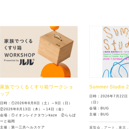
家族でつくるくすり箱ワークショ
Summer Studio 
ップ
日時：2026年7月22
（日）
日時：①2026年8月8日（土）～9日（日）
会場：BUG
②2026年8月13日（木）～14日（金）
主催：BUG
会場：①イオンレイクタウンkaze ②ららぽ
ーと福岡
主催：第一三共ヘルスケア
展覧会
,
アート
,
東京