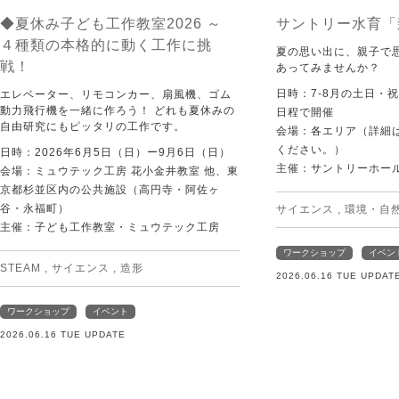
◆夏休み子ども工作教室2026 ～
サントリー水育「
４種類の本格的に動く工作に挑
夏の思い出に、親子で
戦！
あってみませんか？
日時：7-8月の土日・
エレベーター、リモコンカー、扇風機、ゴム
動力飛行機を一緒に作ろう！ どれも夏休みの
日程で開催
自由研究にもピッタリの工作です。
会場：各エリア（詳細は
ください。）
日時：2026年6月5日（日）ー9月6日（日）
主催：サントリーホー
会場：ミュウテック工房 花小金井教室 他、東
京都杉並区内の公共施設（高円寺・阿佐ヶ
谷・永福町）
サイエンス
,
環境・自
主催：子ども工作教室・ミュウテック工房
ワークショップ
イベン
STEAM
,
サイエンス
,
造形
2026.06.16 TUE UPDAT
ワークショップ
イベント
2026.06.16 TUE UPDATE