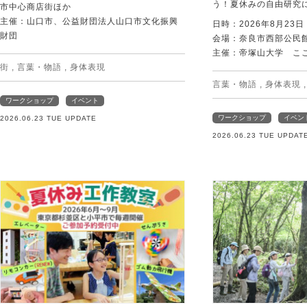
う！夏休みの自由研究
市中心商店街ほか
主催：山口市、公益財団法人山口市文化振興
日時：2026年8月23
財団
会場：奈良市西部公民館 
主催：帝塚山大学 こ
街
,
言葉・物語
,
身体表現
言葉・物語
,
身体表現
ワークショップ
イベント
ワークショップ
イベン
2026.06.23 TUE UPDATE
2026.06.23 TUE UPDAT