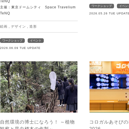
TeNQ
ワークショップ
イベン
主催：東京ドームシティ Space Travelium
TeNQ
2026.05.26 TUE UPDAT
絵画
,
デザイン
,
造形
ワークショップ
イベント
2026.06.09 TUE UPDATE
自然環境の博士になろう！ ～植物
コロガルあそびの
観察と昆虫標本の作製～
2026