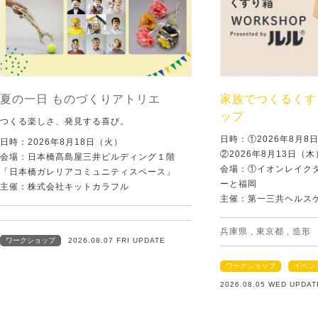
夏の一日 ものづくりアトリエ
家族でつくるくす
ップ
つくる楽しさ、発見する喜び。
日時：①2026年8月
日時：2026年8月18日（火）
②2026年8月13日（
会場：日本橋髙島屋三井ビルディング１階
会場：①イオンレイクタ
「日本橋ガレリアコミュニティスペース」
ーと福岡
主催：株式会社キットカラフル
主催：第一三共ヘルス
兵庫県
,
東京都
,
造形
ワークショップ
2026.08.07 FRI UPDATE
ワークショップ
イベン
2026.08.05 WED UPDAT