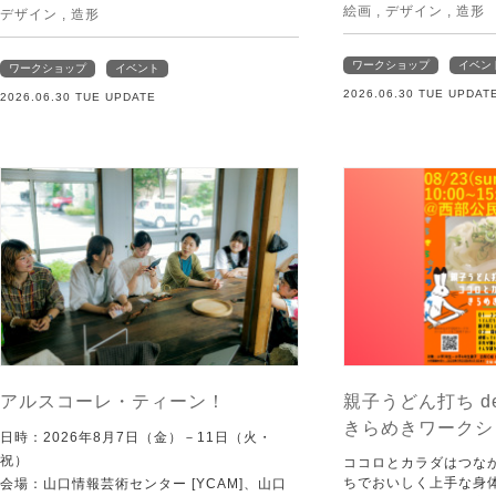
絵画
,
デザイン
,
造形
デザイン
,
造形
ワークショップ
イベン
ワークショップ
イベント
2026.06.30 TUE UPDAT
2026.06.30 TUE UPDATE
アルスコーレ・ティーン！
親子うどん打ち d
きらめきワークシ
日時：2026年8月7日（金）－11日（火・
祝）
ココロとカラダはつな
ちでおいしく上手な身
会場：山口情報芸術センター [YCAM]、山口