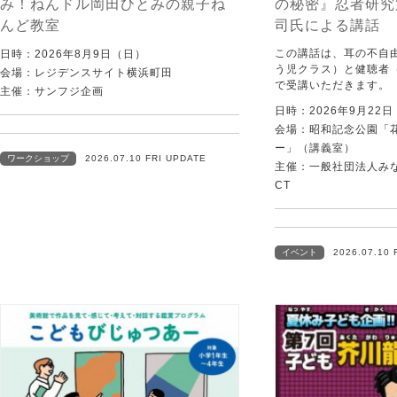
み！ねんドル岡田ひとみの親子ね
の秘密』忍者研究
んど教室
司氏による講話
この講話は、耳の不自
日時：2026年8月9日（日）
う児クラス）と健聴者
会場：レジデンスサイト横浜町田
で受講いただきます。
主催：サンフジ企画
日時：2026年9月22
会場：昭和記念公園「
ー」（講義室）
ワークショップ
2026.07.10 FRI UPDATE
主催：一般社団法人みなむ
CT
イベント
2026.07.10 