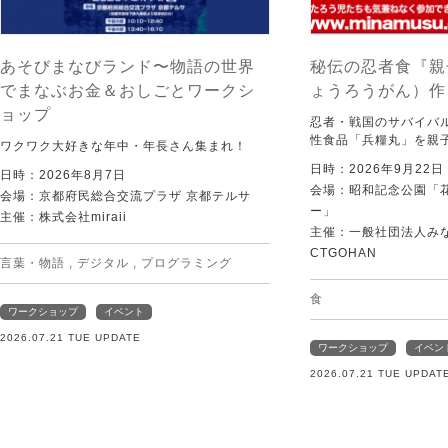
あそびまなびランド〜物語の世界
秘伝の忍者食『親
でまなぶお金＆おしごとワークシ
ょうろうがん）作
ョップ
忍者・戦国のサバイバ
性食品「兵糧丸」を親
ワクワク大好きな年中・年長さん集まれ！
日時：2026年9月22
日時：2026年8月7日
会場：昭和記念公園「
会場：京都府民総合交流プラザ 京都テルサ
ー」
主催：株式会社miraii
主催：一般社団法人みなむ
CTGOHAN
言葉・物語
,
デジタル
,
プログラミング
食
ワークショップ
イベント
2026.07.21 TUE UPDATE
ワークショップ
イベン
2026.07.21 TUE UPDAT