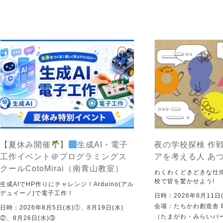
【夏休み開催
】
生成AI・電子
夜の学校探検 作戦
工作イベント＠プログラミングス
アを考える人 あ
クールCotoMirai（南青山教室）
わくわくどきどきな仕
校で皆を驚かせよう!
生成AIでHP作りにチャレンジ！Arduino(アル
デュイーノ)で電子工作！
日時：2026年8月11日(
会場：たちかわ創造舎 
日時：2026年8月5日(水)①、8月19日(水)
（たまがわ・みらいパ
②、8月26日(水)③