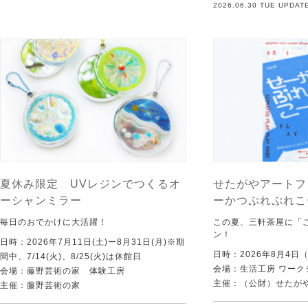
2026.06.30 TUE UPDAT
夏休み限定 UVレジンでつくるオ
せたがやアートフ
ーシャンミラー
ーかつぷれぷれこ
毎日のおでかけに大活躍！
この夏、三軒茶屋に「
ン！
日時：2026年7月11日(土)ー8月31日(月)※期
日時：2026年8月4日
間中、7/14(火)、8/25(火)は休館日
会場：生活工房 ワーク
会場：藤野芸術の家 体験工房
主催：（公財）せたが
主催：藤野芸術の家