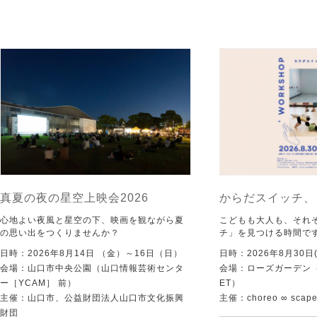
真夏の夜の星空上映会2026
からだスイッチ、
心地よい夜風と星空の下、映画を観ながら夏
こどもも大人も、それ
の思い出をつくりませんか？
チ」を見つける時間で
日時：2026年8月14日 （金）～16日（日）
日時：2026年8月30日(
会場：山口市中央公園（山口情報芸術センタ
会場：ローズガーデン（KI
ー［YCAM］ 前）
ET）
主催：山口市、公益財団法人山口市文化振興
主催：choreo ∞ scap
財団