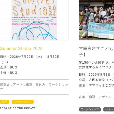
Summer Studio 2026
古民家留学こども
子】
日時：2026年7月22日（水）～8月30日
（日）
築150年の古民家で、
に探究する親子プログ
会場：BUG
主催：BUG
日時：2026年8月8日
会場：古民家留学 おハ
展覧会
,
アート
,
東京
,
夏休み
,
ワークショッ
主催：ママヴィまなび
プ
言葉・物語
,
デザイン
展示
ワークショップ
2026.07.02 THU UPDATE
ワークショップ
イベン