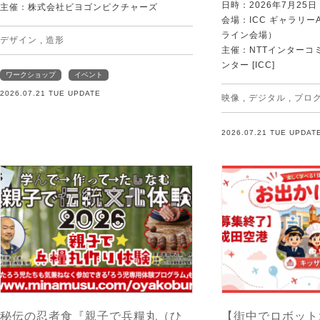
日時：2026年7月25
主催：株式会社ビヨゴンピクチャーズ
会場：ICC ギャラリー
ライン会場）
デザイン
,
造形
主催：NTTインターコ
ンター [ICC]
ワークショップ
イベント
2026.07.21 TUE UPDATE
映像
,
デジタル
,
プロ
2026.07.21 TUE UPDAT
秘伝の忍者食『親子で兵糧丸（ひ
【街中でロボット