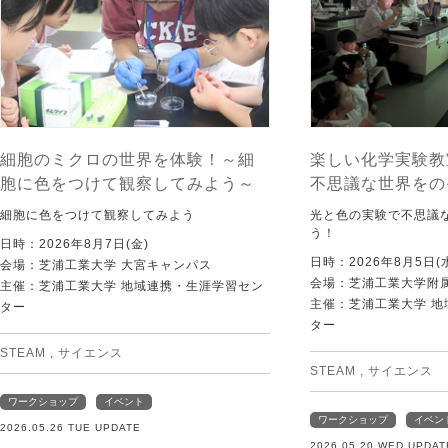
細胞のミクロの世界を体験！～細
楽しい化学実験教
胞に色をつけて観察してみよう～
不思議な世界をの
細胞に色をつけて観察してみよう
光と色の実験で不思議
う！
日時：2026年8月7日(金)
日時：2026年8月5日(
会場：芝浦工業大学 大宮キャンパス
会場：芝浦工業大学附
主催：芝浦工業大学 地域連携・生涯学習セン
主催：芝浦工業大学 
ター
ター
STEAM
,
サイエンス
STEAM
,
サイエンス
ワークショップ
イベント
ワークショップ
イベン
2026.05.26 TUE UPDATE
2026.05.20 WED UPDAT