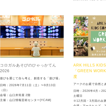
コロガルあそびのひゃっかてん
ARK HILLS KID
2026
「GREEN WORK
度
遊びを通じて自ら考え、創造する「遊び場」
アークのお庭で自然と
日時：2026年7月11日（土）〜9月13日
（日）
日時：2026年4月～20
会場：山口井筒屋 2階
土曜日
主催：山口情報芸術センター[YCAM]
※12月回・3月回のみ
会場：アークヒルズ 