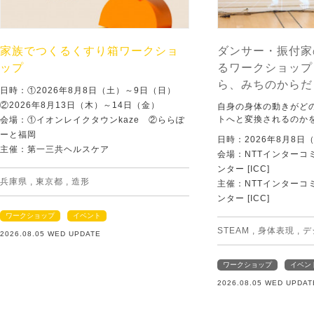
家族でつくるくすり箱ワークショ
ダンサー・振付家
ップ
るワークショップ
ら、みちのからだ
日時：①2026年8月8日（土）～9日（日）
②2026年8月13日（木）～14日（金）
自身の身体の動きがど
トへと変換されるのか
会場：①イオンレイクタウンkaze ②ららぽ
ーと福岡
日時：2026年8月8日
主催：第一三共ヘルスケア
会場：NTTインターコ
ンター [ICC]
兵庫県
,
東京都
,
造形
主催：NTTインターコ
ンター [ICC]
ワークショップ
イベント
STEAM
,
身体表現
,
デ
2026.08.05 WED UPDATE
ワークショップ
イベン
2026.08.05 WED UPDAT