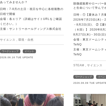
あってみませんか？
顕微鏡観察やローバー
と生命について学んで
日時：7-8月の土日・祝日を中心に各校複数の
日程で開催
日時：①【夏休み７月
会場：各エリア（詳細はサイトURLをご確認
2026年7月23日(木)－
ください。）
－8月2日(日)、 ②【
主催：サントリーホールディングス株式会社
（８回）】 2026年8月2
8月27日(木)－30日(日)
会場：東京ドームシティ Sp
サイエンス
,
環境・自然
TeNQ
主催：東京ドームシティ Sp
ワークショップ
イベント
TeNQ
2026.06.16 TUE UPDATE
STEAM
,
サイエンス
ワークショップ
イベン
2026.06.09 TUE UPDAT