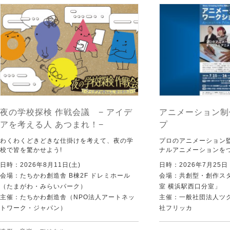
夜の学校探検 作戦会議 − アイデ
アニメーション制
アを考える人 あつまれ！−
プ
わくわくどきどきな仕掛けを考えて、夜の学
プロのアニメーション
校で皆を驚かせよう!
ナルアニメーションを
日時：2026年8月11日(土)
日時：2026年7月25
会場：たちかわ創造舎 B棟2F ドレミホール
会場：共創型・創作ス
（たまがわ・みらいパーク）
室 横浜駅西口分室」
主催：たちかわ創造舎（NPO法人アートネッ
主催：一般社団法人ツ
トワーク・ジャパン）
社フリッカ