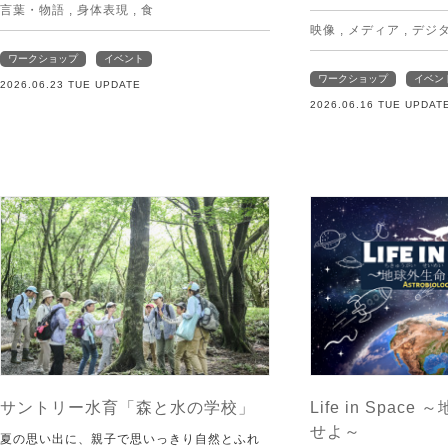
言葉・物語
,
身体表現
,
食
映像
,
メディア
,
デジ
ワークショップ
イベント
ワークショップ
イベン
2026.06.23 TUE UPDATE
2026.06.16 TUE UPDAT
サントリー水育「森と水の学校」
Life in Spac
せよ～
夏の思い出に、親子で思いっきり自然とふれ