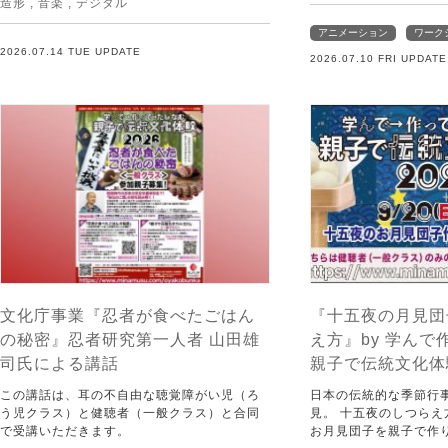
造形
,
音楽
,
デジタル
アニメーション
ワーク
2026.07.14 TUE UPDATE
2026.07.10 FRI UPDATE
文化庁事業『忍者が食べたごはん
『十五夜の月見団
の秘密』忍者研究第一人者 山田雄
え方』by 学ん
司氏による講話
親子で伝統文化体験
この講話は、耳の不自由な聴覚障がい児（ろ
日本の伝統的な季節行
う児クラス）と健聴者（一般クラス）と合同
見。 十五夜のしつら
で受講いただきます。
お月見団子を親子で作