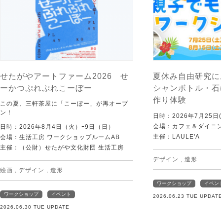
せたがやアートファーム2026 せ
夏休み自由研究に
ーかつぷれぷれこーぼー
シャンボトル・石
作り体験
この夏、三軒茶屋に「こーぼー」が再オープ
ン！
日時：2026年7月25日(
会場：カフェ＆ダイニング
日時：2026年8月4日（火）ｰ9日（日）
主催：LAULE'A
会場：生活工房 ワークショップルームAB
主催：（公財）せたがや文化財団 生活工房
デザイン
,
造形
絵画
,
デザイン
,
造形
ワークショップ
イベン
ワークショップ
イベント
2026.06.23 TUE UPDAT
2026.06.30 TUE UPDATE