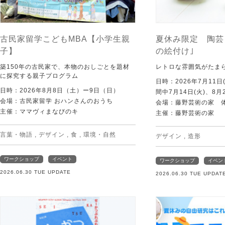
古民家留学こどもMBA【小学生親
夏休み限定 陶芸
子】
の絵付け｣
築150年の古民家で、本物のおしごとを題材
レトロな雰囲気がたま
に探究する親子プログラム
日時：2026年7月11日
日時：2026年8月8日（土）ー9日（日）
間中7月14日(火)、8月
会場：古民家留学 おハンさんのおうち
会場：藤野芸術の家 
主催：ママヴィまなびのキ
主催：藤野芸術の家
言葉・物語
,
デザイン
,
食
,
環境・自然
デザイン
,
造形
ワークショップ
イベント
ワークショップ
イベン
2026.06.30 TUE UPDATE
2026.06.30 TUE UPDAT