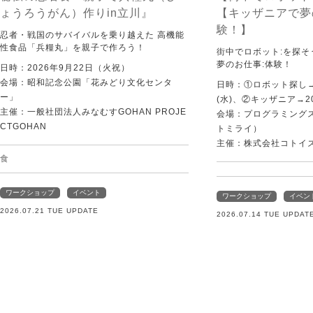
ょうろうがん）作りin立川』
【キッザニアで夢
験！】
忍者・戦国のサバイバルを乗り越えた 高機能
性食品「兵糧丸」を親子で作ろう！
街中でロボット:を探
夢のお仕事:体験！
日時：2026年9月22日（火祝）
会場：昭和記念公園「花みどり文化センタ
日時：①ロボット探し→2
ー」
(水)、②キッザニア→20
主催：一般社団法人みなむすGOHAN PROJE
会場：プログラミングスク
CTGOHAN
トミライ）
主催：株式会社コトイ
食
ワークショップ
イベント
ワークショップ
イベン
2026.07.21 TUE UPDATE
2026.07.14 TUE UPDAT