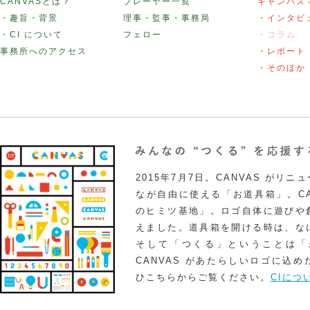
CANVASとは？
プレーヤー一覧
キャンバス
・趣旨・背景
理事・監事・事務局
・インタビ
・CI について
フェロー
・コラム
事務所へのアクセス
・レポート
・そのほか
2015年7月7日。CANVAS がリ
なが自由に使える「お道具箱」。CA
のヒミツ基地」。ロゴ自体に遊びや
えました。道具箱を開ける時は、な
そして「つくる」ということは「
CANVAS があたらしいロゴに込
ひこちらからご覧ください。
CIにつ