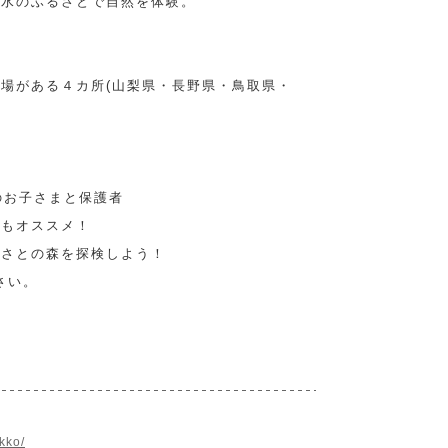
然水のふるさとで自然を体験。
場がある４カ所(山梨県・長野県・鳥取県・
のお子さまと保護者
にもオススメ！
るさとの森を探検しよう！
さい。
akko/