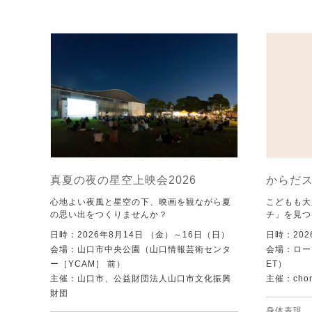
真夏の夜の星空上映会2026
からだ
心地よい夜風と星空の下、映画を観ながら夏
こどもも大
の思い出をつくりませんか？
チ」を見つ
日時：2026年8月14日 （金）～16日（日）
日時：202
会場：山口市中央公園（山口情報芸術センタ
会場：ローズ
ー［YCAM］ 前）
ET）
主催：山口市、公益財団法人山口市文化振興
主催：chore
財団
身体表現