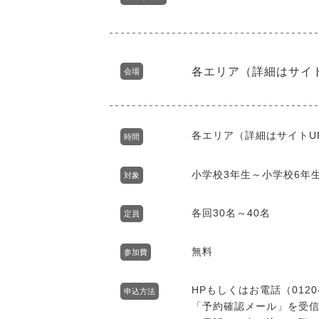
各エリア（詳細はサイ
会場
各エリア（詳細はサイトU
時間
小学校3年生～小学校6年
対象
各回30名～40名
定員
無料
参加費
HPもしくはお電話（0120
申込方法
「予約確認メール」を受