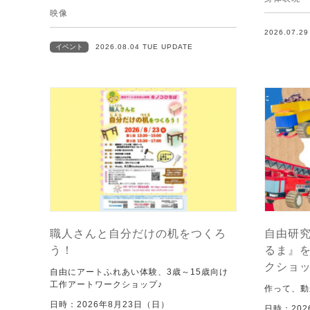
映像
2026.07.2
イベント
2026.08.04 TUE UPDATE
職人さんと自分だけの机をつくろ
自由研究
う！
るま』
クショ
自由にアートふれあい体験、3歳～15歳向け
工作アートワークショップ♪
作って、動
日時：2026年8月23日（日）
日時：202