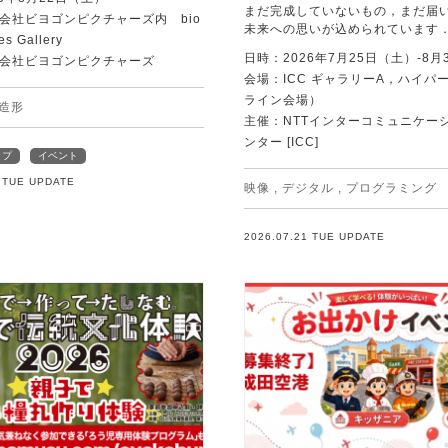
まだ完成していないもの，まだ届
会社ビヨゴンピクチャーズ内 bio
未来への思いが込められています
es Gallery
日時：2026年7月25日（土）-8月
会社ビヨゴンピクチャーズ
会場：ICC ギャラリーA，ハイパー
ライン会場）
造形
主催：NTTインターコミュニケー
ンター [ICC]
ップ
イベント
1 TUE UPDATE
映像
,
デジタル
,
プログラミング
2026.07.21 TUE UPDATE