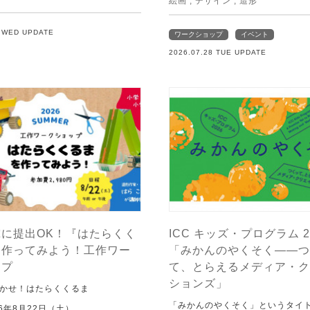
絵画
,
デザイン
,
造形
9 WED UPDATE
ワークショップ
イベント
2026.07.28 TUE UPDATE
に提出OK！『はたらくく
ICC キッズ・プログラム 2
を作ってみよう！工作ワー
「みかんのやくそく——つ
ップ
て、とらえるメディア・ク
ションズ」
かせ！はたらくくるま
「みかんのやくそく」というタイ
6年8月22日（土）