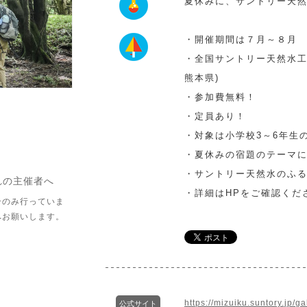
夏休みに、サントリー天
・開催期間は７月～８月
・全国サントリー天然水工
熊本県)
・参加費無料！
・定員あり！
・対象は小学校3～6年生
・夏休みの宿題のテーマ
・サントリー天然水のふ
れの主催者へ
・詳細はHPをご確認くだ
介のみ行っていま
へお願いします。
https://mizuiku.suntory.jp/g
公式サイト