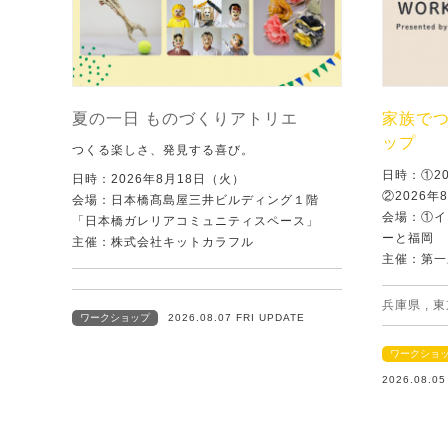
夏の一日 ものづくりアトリエ
家族で
ップ
つくる楽しさ、発見する喜び。
日時：①2
日時：2026年8月18日（火）
②2026年
会場：日本橋髙島屋三井ビルディング１階
会場：①イ
「日本橋ガレリアコミュニティスペース」
ーと福岡
主催：株式会社キットカラフル
主催：第一
兵庫県
,
東
ワークショップ
2026.08.07 FRI UPDATE
ワークショ
2026.08.0