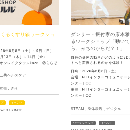
つくるくすり箱ワークショ
ダンサー・振付家の康本雅
るワークショップ「動いて
ら、みちのからだ？！」
026年8月8日（土）～9日（日）
8月13日（木）～14日（金）
自身の身体の動きがどのように3D
トへと変換されるのかを体験！
オンレイクタウンkaze ②ららぽ
日時：2026年8月8日（土）
三共ヘルスケア
会場：NTTインターコミュニケー
ンター [ICC]
京都
,
造形
主催：NTTインターコミュニケー
ンター [ICC]
ップ
イベント
STEAM
,
身体表現
,
デジタル
5 WED UPDATE
ワークショップ
イベント