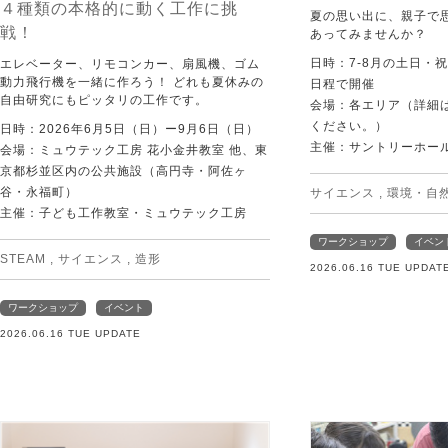
４種類の本格的に動く工作に挑
夏の思い出に、親子で
戦！
あってみませんか？
日時：7-8月の土日・
エレベーター、リモコンカー、扇風機、ゴム
動力飛行機を一緒に作ろう！ どれも夏休みの
日程で開催
自由研究にもピッタリの工作です。
会場：各エリア（詳細は
ください。）
日時：2026年6月5日（日）ー9月6日（日）
主催：サントリーホー
会場：ミュウテック工房 花小金井教室 他、東
京都杉並区内の公共施設（高円寺・阿佐ヶ
谷・永福町）
サイエンス
,
環境・自
主催：子ども工作教室・ミュウテック工房
ワークショップ
イベン
STEAM
,
サイエンス
,
造形
2026.06.16 TUE UPDAT
ワークショップ
イベント
2026.06.16 TUE UPDATE