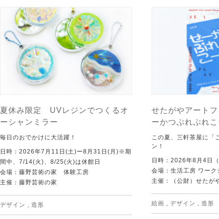
夏休み限定 UVレジンでつくるオ
せたがやアートフ
ーシャンミラー
ーかつぷれぷれこ
毎日のおでかけに大活躍！
この夏、三軒茶屋に「
ン！
日時：2026年7月11日(土)ー8月31日(月)※期
日時：2026年8月4日
間中、7/14(火)、8/25(火)は休館日
会場：生活工房 ワーク
会場：藤野芸術の家 体験工房
主催：（公財）せたが
主催：藤野芸術の家
絵画
,
デザイン
,
造形
デザイン
,
造形