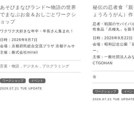
あそびまなびランド〜物語の世界
秘伝の忍者食『親
でまなぶお金＆おしごとワークシ
ょうろうがん）作
ョップ
忍者・戦国のサバイバ
性食品「兵糧丸」を親
ワクワク大好きな年中・年長さん集まれ！
日時：2026年9月22
日時：2026年8月7日
会場：昭和記念公園「
会場：京都府民総合交流プラザ 京都テルサ
ー」
主催：株式会社miraii
主催：一般社団法人みなむ
CTGOHAN
言葉・物語
,
デジタル
,
プログラミング
食
ワークショップ
イベント
2026.07.21 TUE UPDATE
ワークショップ
イベン
2026.07.21 TUE UPDAT