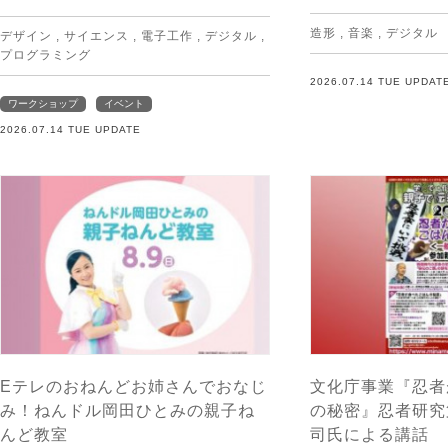
造形
,
音楽
,
デジタル
デザイン
,
サイエンス
,
電子工作
,
デジタル
,
プログラミング
2026.07.14 TUE UPDAT
ワークショップ
イベント
2026.07.14 TUE UPDATE
Eテレのおねんどお姉さんでおなじ
文化庁事業『忍者
み！ねんドル岡田ひとみの親子ね
の秘密』忍者研究
んど教室
司氏による講話