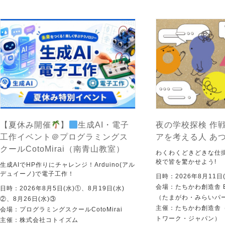
【夏休み開催
】
生成AI・電子
夜の学校探検 作戦
工作イベント＠プログラミングス
アを考える人 あ
クールCotoMirai（南青山教室）
わくわくどきどきな仕
校で皆を驚かせよう!
生成AIでHP作りにチャレンジ！Arduino(アル
デュイーノ)で電子工作！
日時：2026年8月11日(
会場：たちかわ創造舎 
日時：2026年8月5日(水)①、8月19日(水)
（たまがわ・みらいパ
②、8月26日(水)③
主催：たちかわ創造舎（
会場：プログラミングスクールCotoMirai
トワーク・ジャパン）
主催：株式会社コトイズム