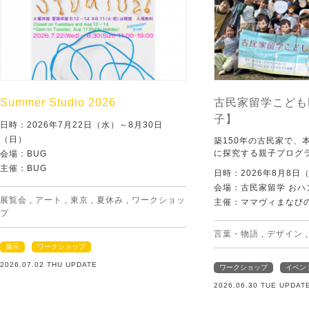
Summer Studio 2026
古民家留学こども
子】
日時：2026年7月22日（水）～8月30日
（日）
築150年の古民家で、
に探究する親子プログ
会場：BUG
主催：BUG
日時：2026年8月8日
会場：古民家留学 おハ
展覧会
,
アート
,
東京
,
夏休み
,
ワークショッ
主催：ママヴィまなび
プ
言葉・物語
,
デザイン
展示
ワークショップ
2026.07.02 THU UPDATE
ワークショップ
イベン
2026.06.30 TUE UPDAT