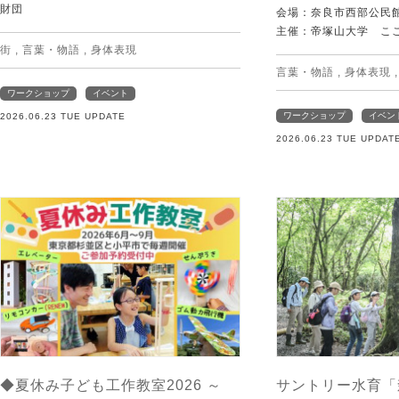
財団
会場：奈良市西部公民館 
主催：帝塚山大学 こ
街
,
言葉・物語
,
身体表現
言葉・物語
,
身体表現
ワークショップ
イベント
ワークショップ
イベン
2026.06.23 TUE UPDATE
2026.06.23 TUE UPDAT
◆夏休み子ども工作教室2026 ～
サントリー水育「