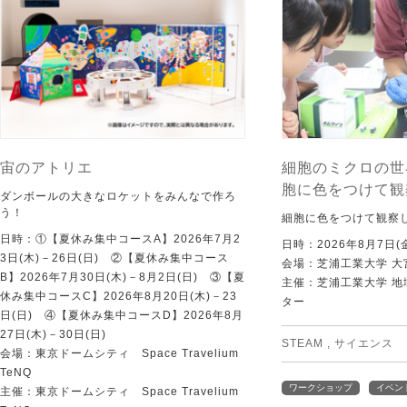
宙のアトリエ
細胞のミクロの世
胞に色をつけて観
ダンボールの大きなロケットをみんなで作ろ
う！
細胞に色をつけて観察
日時：①【夏休み集中コースA】2026年7月2
日時：2026年8月7日(
3日(木)－26日(日) ②【夏休み集中コース
会場：芝浦工業大学 大
B】2026年7月30日(木)－8月2日(日) ③【夏
主催：芝浦工業大学 
休み集中コースC】2026年8月20日(木)－23
ター
日(日) ④【夏休み集中コースD】2026年8月
27日(木)－30日(日)
STEAM
,
サイエンス
会場：東京ドームシティ Space Travelium
TeNQ
ワークショップ
イベン
主催：東京ドームシティ Space Travelium