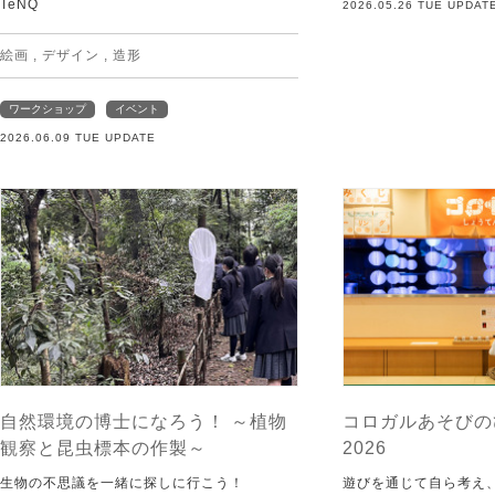
TeNQ
2026.05.26 TUE UPDAT
絵画
,
デザイン
,
造形
ワークショップ
イベント
2026.06.09 TUE UPDATE
自然環境の博士になろう！ ～植物
コロガルあそびの
観察と昆虫標本の作製～
2026
生物の不思議を一緒に探しに行こう！
遊びを通じて自ら考え