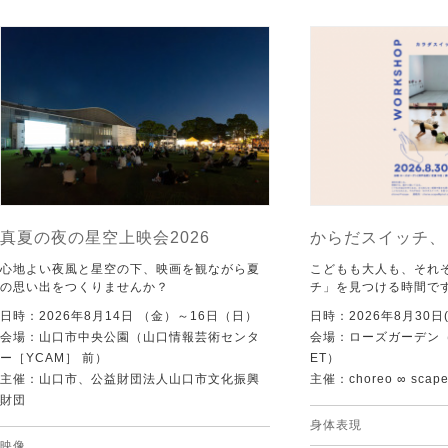
真夏の夜の星空上映会2026
からだスイッチ、
心地よい夜風と星空の下、映画を観ながら夏
こどもも大人も、それ
の思い出をつくりませんか？
チ」を見つける時間で
日時：2026年8月14日 （金）～16日（日）
日時：2026年8月30日(
会場：山口市中央公園（山口情報芸術センタ
会場：ローズガーデン（KI
ー［YCAM］ 前）
ET）
主催：山口市、公益財団法人山口市文化振興
主催：choreo ∞ scap
財団
身体表現
映像