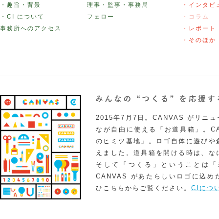
・趣旨・背景
理事・監事・事務局
・インタビ
・CI について
フェロー
・コラム
事務所へのアクセス
・レポート
・そのほか
2015年7月7日。CANVAS がリ
なが自由に使える「お道具箱」。CA
のヒミツ基地」。ロゴ自体に遊びや
えました。道具箱を開ける時は、な
そして「つくる」ということは「
CANVAS があたらしいロゴに込
ひこちらからご覧ください。
CIにつ