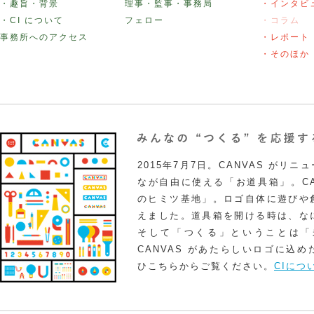
・趣旨・背景
理事・監事・事務局
・インタビ
・CI について
フェロー
・コラム
事務所へのアクセス
・レポート
・そのほか
2015年7月7日。CANVAS がリ
なが自由に使える「お道具箱」。CA
のヒミツ基地」。ロゴ自体に遊びや
えました。道具箱を開ける時は、な
そして「つくる」ということは「
CANVAS があたらしいロゴに込
ひこちらからご覧ください。
CIにつ