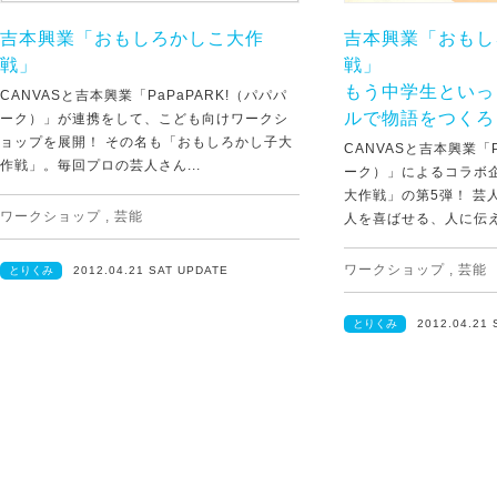
吉本興業「おもしろかしこ大作
吉本興業「おもし
戦」
戦」
もう中学生といっ
CANVASと吉本興業「PaPaPARK!（パパパ
ルで物語をつくろ
ーク）」が連携をして、こども向けワークシ
ョップを展開！ その名も「おもしろかし子大
CANVASと吉本興業「P
作戦」。毎回プロの芸人さん...
ーク）」によるコラボ
大作戦」の第5弾！ 芸
ワークショップ
,
芸能
人を喜ばせる、人に伝え.
ワークショップ
,
芸能
とりくみ
2012.04.21 SAT UPDATE
とりくみ
2012.04.21