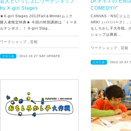
芸人といっしょにワークショップ
Dr.チャドの”ENG
by X-girl Stages
COMEDY!!”
★X-girl Stages 2012Fall＆Winterムック
CANVAS・NSCジュ
購入者限定特典★ 今回の特別講師は「トータ
ARK!（パパパーク）
ルテンボス」！ X-girl Stag...
もしろかし子大作戦」の
ショップは満員...
ワークショップ
,
芸能
ワークショップ
,
芸能
とりくみ
2012.10.27 SAT UPDATE
とりくみ
2012.10.07