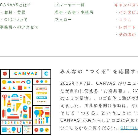
CANVASとは？
プレーヤー一覧
キャンバス
・趣旨・背景
理事・監事・事務局
・インタビ
・CI について
フェロー
・コラム
事務所へのアクセス
・レポート
・そのほか
2015年7月7日。CANVAS がリ
なが自由に使える「お道具箱」。CA
のヒミツ基地」。ロゴ自体に遊びや
えました。道具箱を開ける時は、な
そして「つくる」ということは「
CANVAS があたらしいロゴに込
ひこちらからご覧ください。
CIにつ