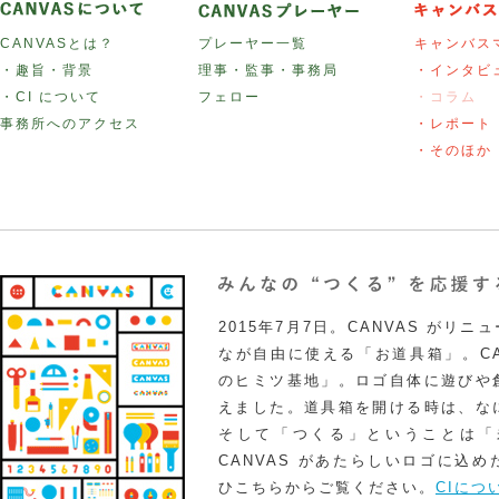
CANVASとは？
プレーヤー一覧
キャンバス
・趣旨・背景
理事・監事・事務局
・インタビ
・CI について
フェロー
・コラム
事務所へのアクセス
・レポート
・そのほか
2015年7月7日。CANVAS がリ
なが自由に使える「お道具箱」。CA
のヒミツ基地」。ロゴ自体に遊びや
えました。道具箱を開ける時は、な
そして「つくる」ということは「
CANVAS があたらしいロゴに込
ひこちらからご覧ください。
CIにつ