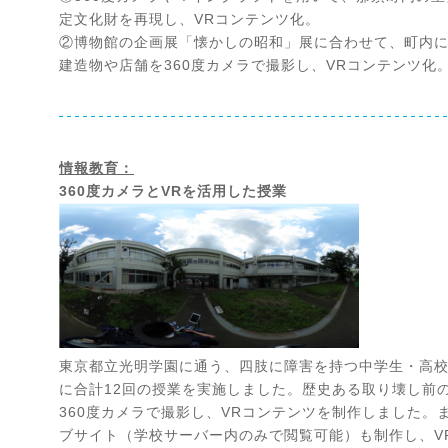
定文化財を再現し、VRコンテンツ化。
②博物館の企画展「懐かしの昭和」展に合わせて、町内
建造物や店舗を360度カメラで撮影し、VRコンテンツ化
情報教育：
360
度カメラと
VR
を活用した授業
東京都立光明学園に通う、四肢に障害を持つ中学生・高
に合計12回の授業を実施しました。歴史ある取り壊し前
360度カメラで撮影し、VRコンテンツを制作しました。
ブサイト（学校サーバー内のみで閲覧可能）も制作し、V