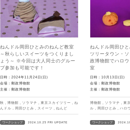
ねんドル岡田ひとみのねんど教室
ねんドル岡田ひと
～秋らしいスイーツをつくりまし
ツリータウン・ソ
ょう～ ※今回は大人同士のグルー
政博物館でハロウ
プ参加も可能です！
室
日時：2024年11月24日(日)
日時：10月13日(日)
会場：郵政博物館
会場：郵政博物館
主催：郵政博物館
主催：郵政博物館
秋
,
博物館
,
ソラマチ
,
東京スカイツリー
,
ね
博物館
,
ソラマチ
,
東
んドル，岡田ひとみ
,
スイーツ
,
ねんど
ル，岡田ひとみ
,
ハロ
ワークショップ
2024.10.25 FRI UPDATE
ワークショップ
2024.1