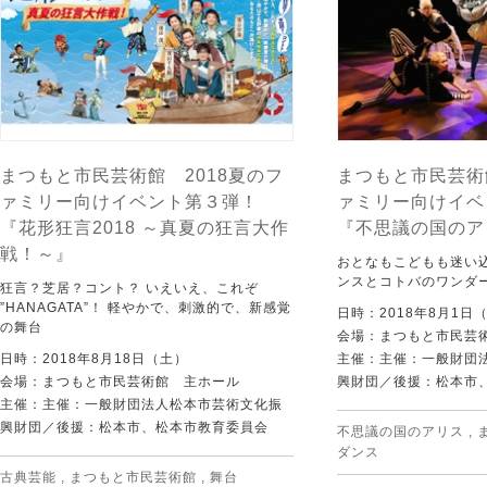
まつもと市民芸術館 2018夏のフ
まつもと市民芸術
ァミリー向けイベント第３弾！
ァミリー向けイベ
『花形狂言2018 ～真夏の狂言大作
『不思議の国のア
戦！～』
おとなもこどもも迷い
ンスとコトバのワンダ
狂言？芝居？コント？ いえいえ、これぞ
”HANAGATA”！ 軽やかで、刺激的で、新感覚
日時：2018年8月1日（
の舞台
会場：まつもと市民芸
日時：2018年8月18日（土）
主催：主催：一般財団
会場：まつもと市民芸術館 主ホール
興財団／後援：松本市
主催：主催：一般財団法人松本市芸術文化振
興財団／後援：松本市、松本市教育委員会
不思議の国のアリス
,
ダンス
古典芸能
,
まつもと市民芸術館
,
舞台