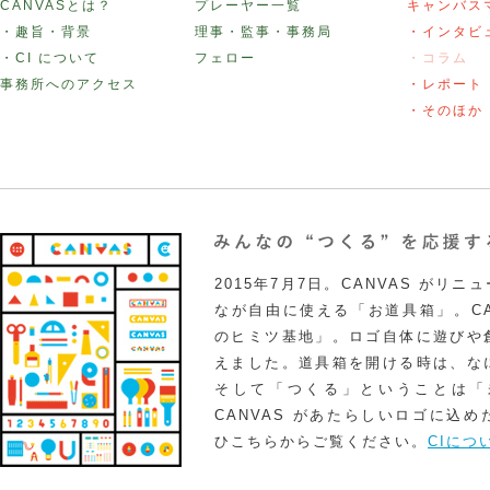
CANVASとは？
プレーヤー一覧
キャンバス
・趣旨・背景
理事・監事・事務局
・インタビ
・CI について
フェロー
・コラム
事務所へのアクセス
・レポート
・そのほか
2015年7月7日。CANVAS がリ
なが自由に使える「お道具箱」。CA
のヒミツ基地」。ロゴ自体に遊びや
えました。道具箱を開ける時は、な
そして「つくる」ということは「
CANVAS があたらしいロゴに込
ひこちらからご覧ください。
CIにつ