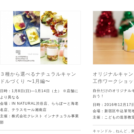
３種から選べるナチュラルキャン
オリジナルキャン
ドルづくり 〜1月編〜
工作ワークショッ
自分だけのオリジナル
日時：1月8日(日)―1月14日（土） ※店舗に
おう！
より異なる
会場：IN NATURAL渋谷店、ららぽーと海老
日時：2016年12月1
名店、テラスモール湘南店
会場：新宿区牛込箪笥
主催：株式会社クレスト インナチュラル事業
主催：こどもの造形教
部
キャンドル
,
ねんど
,