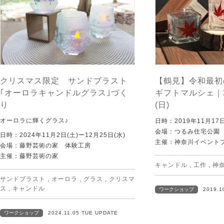
クリスマス限定 サンドブラスト
【鶴見】令和最初
｢オーロラキャンドルグラス｣づく
ギフトマルシェ｜2
り
(日)
オーロラに輝くグラス♪
日時：2019年11月17日
会場：つるみ住宅公園
日時：2024年11月2日(土)ー12月25日(水)
主催：神奈川イベント
会場：藤野芸術の家 体験工房
主催：藤野芸術の家
キャンドル
,
工作
,
神
サンドブラスト
,
オーロラ
,
グラス
,
クリスマ
ス
,
キャンドル
ワークショップ
2019.1
ワークショップ
2024.11.05 TUE UPDATE