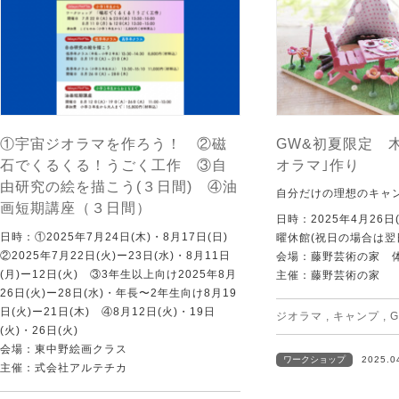
①宇宙ジオラマを作ろう！ ②磁
GW&初夏限定 
石でくるくる！うごく工作 ③自
オラマ｣作り
由研究の絵を描こう(３日間) ④油
自分だけの理想のキャ
画短期講座（３日間）
日時：2025年4月26日
日時：①2025年7月24日(木)・8月17日(日)
曜休館(祝日の場合は翌
②2025年7月22日(火)ー23日(水)・8月11日
会場：藤野芸術の家 
(月)ー12日(火) ③3年生以上向け2025年8月
主催：藤野芸術の家
26日(火)ー28日(水)・年長〜2年生向け8月19
日(火)ー21日(木) ④8月12日(火)・19日
ジオラマ
,
キャンプ
,
(火)・26日(火)
会場：東中野絵画クラス
ワークショップ
2025.0
主催：式会社アルテチカ