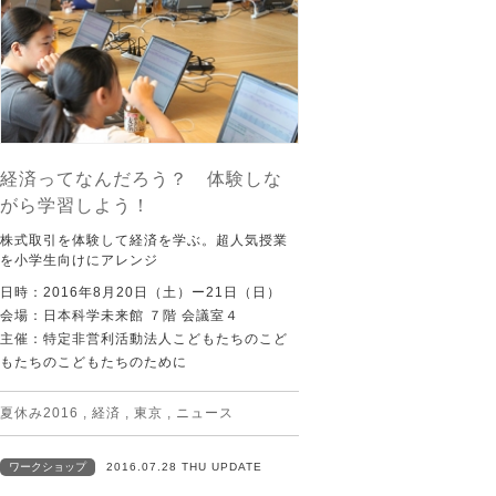
経済ってなんだろう？ 体験しな
がら学習しよう！
株式取引を体験して経済を学ぶ。超人気授業
を小学生向けにアレンジ
日時：2016年8月20日（土）ー21日（日）
会場：日本科学未来館 ７階 会議室４
主催：特定非営利活動法人こどもたちのこど
もたちのこどもたちのために
夏休み2016
,
経済
,
東京
,
ニュース
ワークショップ
2016.07.28 THU UPDATE