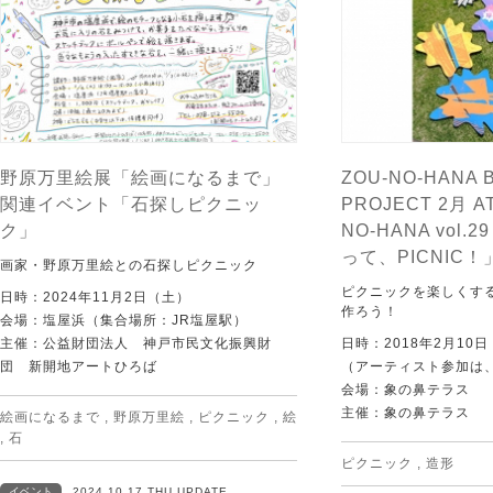
野原万里絵展「絵画になるまで」
ZOU-NO-HANA 
関連イベント「石探しピクニッ
PROJECT 2月 AT
ク」
NO-HANA vol.
って、PICNIC！
画家・野原万里絵との石探しピクニック
ピクニックを楽しくする
日時：2024年11月2日（土）
作ろう！
会場：塩屋浜（集合場所：JR塩屋駅）
主催：公益財団法人 神戸市民文化振興財
日時：2018年2月10
団 新開地アートひろば
（アーティスト参加は、
会場：象の鼻テラス
主催：象の鼻テラス
絵画になるまで
,
野原万里絵
,
ピクニック
,
絵
,
石
ピクニック
,
造形
イベント
2024.10.17 THU UPDATE