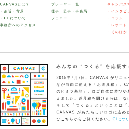
CANVASとは？
プレーヤー一覧
キャンバス
・趣旨・背景
理事・監事・事務局
・インタビ
・CI について
フェロー
・コラム
事務所へのアクセス
・レポート
・そのほか
2015年7月7日。CANVAS がリ
なが自由に使える「お道具箱」。CA
のヒミツ基地」。ロゴ自体に遊びや
えました。道具箱を開ける時は、な
そして「つくる」ということは「
CANVAS があたらしいロゴに込
ひこちらからご覧ください。
CIにつ