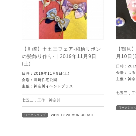
【川崎】七五三フェア-和柄リボン
【鶴見】
の髪飾り作り-｜2019年11月9日
月10日(
(土)
日時：201
会場：つる
日時：2019年11月9日(土)
主催：神奈
会場：川崎住宅公園
主催：神奈川イベントプラス
七五三
,
工
七五三
,
工作
,
神奈川
ワークショ
ワークショップ
2019.10.28 MON UPDATE