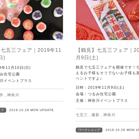
七五三フェア｜2019年11
【鶴見】七五三フェア｜20
日)
月9日(土)
鶴見で七五三フェアを開催です！
9年11月10日(日)
えるお子様もそうでないお子様も
み住宅公園
ベントですよ♪
川イベントプラス
日時：2019年11月9日(土)
会場：つるみ住宅公園
作
,
神奈川
主催：神奈川イベントプラス
ップ
2019.10.28 MON UPDATE
七五三
,
撮影
,
神奈川
ワークショップ
2019.10.28 MON 