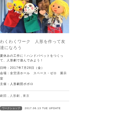
わくわくワーク 人形を作って友
達になろう
夏休みの工作に！ハンドパペットをつくっ
て、人形劇で遊んでみよう！
日時：2017年7月28日（金）
会場：全労済ホール スペース・ゼロ 展示
室
主催：人形劇団ポポロ
劇団
,
人形劇
,
東京
ワークショップ
2017.06.13 TUE UPDATE