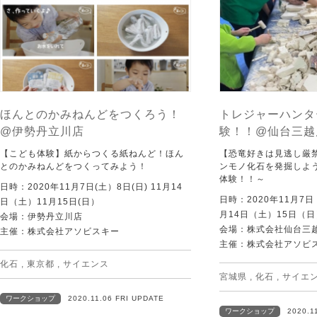
ほんとのかみねんどをつくろう！
トレジャーハンタ
@伊勢丹立川店
験！！@仙台三越
【こども体験】紙からつくる紙ねんど！ほん
【恐竜好きは見逃し厳禁
とのかみねんどをつくってみよう！
ンモノ化石を発掘しよう
体験！！～
日時：2020年11月7日(土）8日(日) 11月14
日時：2020年11月7
日（土）11月15日(日）
月14日（土）15日（日
会場：伊勢丹立川店
会場：株式会社仙台三
主催：株式会社アソビスキー
主催：株式会社アソビ
化石
,
東京都
,
サイエンス
宮城県
,
化石
,
サイエ
ワークショップ
2020.11.06 FRI UPDATE
ワークショップ
2020.1