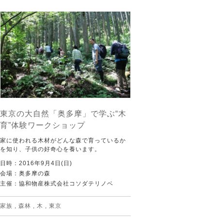
東京の大自然「奥多摩」で学ぶ“木
育”体験ワークショップ
家に使われる木材がどんな森で育っているか
を知り、子供の好奇心を養います。
日時：2016年9月4日(日)
会場：奥多摩の森
主催：協和物産株式会社コソダテリノベ
家族
,
森林
,
木
,
東京