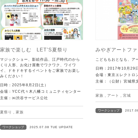
家族で楽しむ LET’S夏祭り
みやぎアートファ
マジックショー、影絵作品、江戸時代のから
こどももおとなも、ア
くり人形、お化け屋敷でワクワク、ワイワ
日時：2017年10月2
イ、ドキドキするイベントをご家族でお楽し
会場：東京エレクトロ
みください！
主催：（公財）宮城県
日時：2025年8月2日(土）
会場：YCC代々木八幡コミュニティセンター
家族
,
アート
,
宮城
主催：㈱渋谷サービス公社
ワークショップ
2017.0
夏祭り
,
家族
ワークショップ
2025.07.08 TUE UPDATE