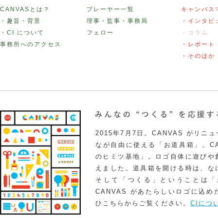
CANVASとは？
プレーヤー一覧
キャンバス
・趣旨・背景
理事・監事・事務局
・インタビ
・CI について
フェロー
・コラム
事務所へのアクセス
・レポート
・そのほか
2015年7月7日。CANVAS がリ
なが自由に使える「お道具箱」。CA
のヒミツ基地」。ロゴ自体に遊びや
えました。道具箱を開ける時は、な
そして「つくる」ということは「
CANVAS があたらしいロゴに込
ひこちらからご覧ください。
CIにつ