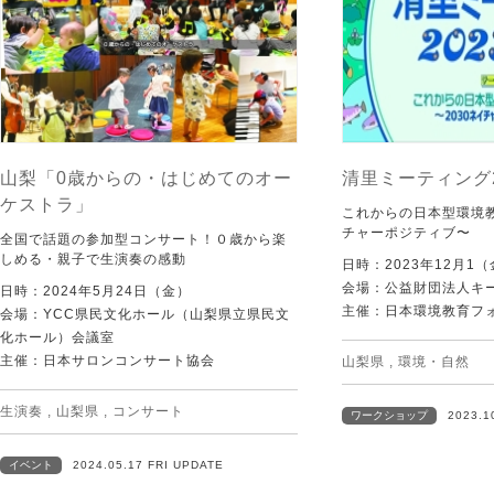
山梨「0歳からの・はじめてのオー
清里ミーティング2
ケストラ」
これからの日本型環境教
チャーポジティブ〜
全国で話題の参加型コンサート！０歳から楽
しめる・親子で生演奏の感動
日時：2023年12月1
会場：公益財団法人キ
日時：2024年5月24日（金）
主催：日本環境教育フ
会場：YCC県民文化ホール（山梨県立県民文
化ホール）会議室
主催：日本サロンコンサート協会
山梨県
,
環境・自然
生演奏
,
山梨県
,
コンサート
ワークショップ
2023.1
イベント
2024.05.17 FRI UPDATE