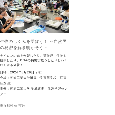
生物のしくみを学ぼう！ ～自然界
の秘密を解き明かそう～
ナイロンの糸を作製したり、顕微鏡で生物を
観察したり、DNAの抽出実験をしたりとわく
わくする体験！
日時：2024年8月29日（木）
会場：芝浦工業大学附属中学高等学校（江東
区豊洲）
主催：芝浦工業大学 地域連携・生涯学習セン
ター
東京都/生物/実験