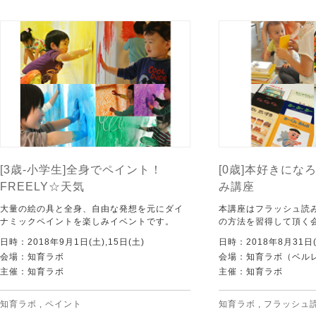
[3歳-小学生]全身でペイント！
[0歳]本好きにな
FREELY☆天気
み講座
大量の絵の具と全身、自由な発想を元にダイ
本講座はフラッシュ読
ナミックペイントを楽しみイベントです。
の方法を習得して頂く
日時：2018年9月1日(土),15日(土)
日時：2018年8月31日(
会場：知育ラボ
会場：知育ラボ（ベルレ
主催：知育ラボ
主催：知育ラボ
知育ラボ
,
ペイント
知育ラボ
,
フラッシュ