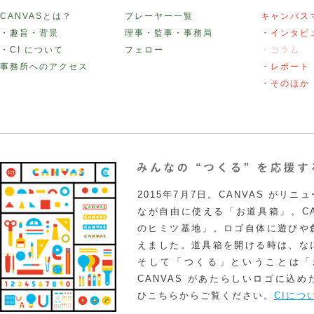
CANVASとは？
プレーヤー一覧
キャンバス
・趣旨・背景
理事・監事・事務局
・インタビ
・CI について
フェロー
・コラム
事務所へのアクセス
・レポート
・そのほか
2015年7月7日。CANVAS がリ
なが自由に使える「お道具箱」。CA
のヒミツ基地」。ロゴ自体に遊びや
えました。道具箱を開ける時は、な
そして「つくる」ということは「
CANVAS があたらしいロゴに込
ひこちらからご覧ください。
CIにつ