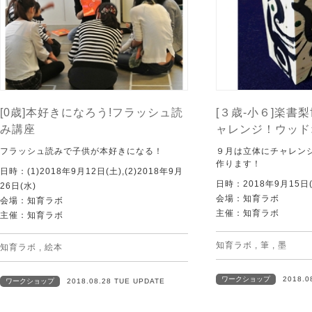
[0歳]本好きになろう!フラッシュ読
[３歳-小６]楽書
み講座
ャレンジ！ウッド
フラッシュ読みで子供が本好きになる！
９月は立体にチャレン
作ります！
日時：(1)2018年9月12日(土),(2)2018年9月
日時：2018年9月15日(
26日(水)
会場：知育ラボ
会場：知育ラボ
主催：知育ラボ
主催：知育ラボ
知育ラボ
,
筆
,
墨
知育ラボ
,
絵本
ワークショップ
2018.0
ワークショップ
2018.08.28 TUE UPDATE