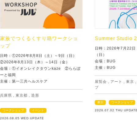
家族でつくるくすり箱ワークショ
Summer Studio 
ップ
日時：2026年7月22
（日）
日時：①2026年8月8日（土）～9日（日）
会場：BUG
②2026年8月13日（木）～14日（金）
主催：BUG
会場：①イオンレイクタウンkaze ②ららぽ
ーと福岡
主催：第一三共ヘルスケア
展覧会
,
アート
,
東京
プ
兵庫県
,
東京都
,
造形
展示
ワークショップ
ワークショップ
イベント
2026.07.02 THU UPDAT
2026.08.05 WED UPDATE