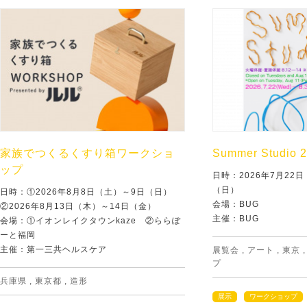
家族でつくるくすり箱ワークショ
Summer Studio 
ップ
日時：2026年7月22
（日）
日時：①2026年8月8日（土）～9日（日）
会場：BUG
②2026年8月13日（木）～14日（金）
主催：BUG
会場：①イオンレイクタウンkaze ②ららぽ
ーと福岡
主催：第一三共ヘルスケア
展覧会
,
アート
,
東京
プ
兵庫県
,
東京都
,
造形
展示
ワークショップ